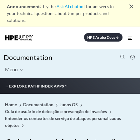
close
Announcement:
Try the
Ask AI chatbot
for answers to
your technical questions about Juniper products and
solutions.
HPE Aruba Docs
arrow_forward
Documentation
Menu
EXPLORE PATHFINDER APPS
Home
Documentation
Junos OS
Guia de usuário de detecção e prevenção de invasões
Entender os contextos de serviço de ataques personalizados
objetos