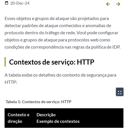
20-Dec-24
date_range
arrow_backward
arrow_forward
Esses objetos e grupos de ataque são projetados para
detectar padrões de ataque conhecidos e anomalias de
protocolo dentro do tráfego de rede. Você pode configurar
objetos e grupos de ataque para protocolos web como
condições de correspondência nas regras da política de IDP.
Contextos de serviço: HTTP
A tabela exibe os detalhes do contexto de segurança para
HTTP:
zoom_out_map
Tabela 1:
Contextos de serviço: HTTP
Contexto e
Descrição
direção
Exemplo de contextos