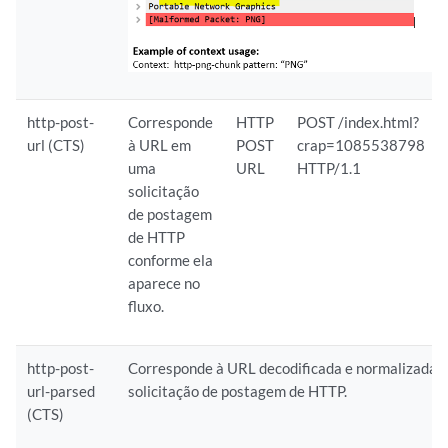
http-post-
Corresponde
HTTP
POST /index.html?
url (CTS)
à URL em
POST
crap=1085538798
uma
URL
HTTP/1.1
solicitação
de postagem
de HTTP
conforme ela
aparece no
fluxo.
http-post-
Corresponde à URL decodificada e normalizada
url-parsed
solicitação de postagem de HTTP.
(CTS)