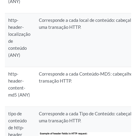
(ANY)
http-
Corresponde a cada local de conteúdo: cabeçalh
header-
uma transação HTTP.
localização
de
conteúdo
(ANY)
http-
Corresponde a cada Conteúdo-MD5: cabeçalho 
header-
transação HTTP.
content-
md5 (ANY)
tipo de
Corresponde a cada Tipo de Conteúdo: cabeçalh
conteúdo
uma transação HTTP.
de http-
header