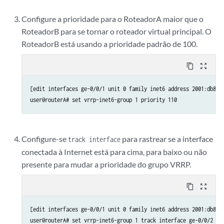
Configure a prioridade para o RoteadorA maior que o
RoteadorB para se tornar o roteador virtual principal. O
RoteadorB está usando a prioridade padrão de 100.
content_copy
zoom_out_map
[edit interfaces ge-0/0/1 unit 0 family inet6 address 2001:db8:1:
Configure-se
para rastrear se a interface
track interface
conectada à Internet está para cima, para baixo ou não
presente para mudar a prioridade do grupo VRRP.
content_copy
zoom_out_map
[edit interfaces ge-0/0/1 unit 0 family inet6 address 2001:db8:1: