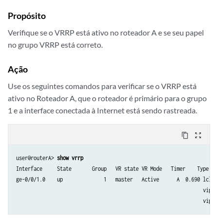
Propósito
Verifique se o VRRP está ativo no roteador A e se seu papel
no grupo VRRP está correto.
Ação
Use os seguintes comandos para verificar se o VRRP está
ativo no Roteador A, que o roteador é primário para o grupo
1 e a interface conectada à Internet está sendo rastreada.
content_copy
zoom_out_map
user@routerA> 
show vrrp
Interface     State       Group   VR state VR Mode   Timer    Type   A
ge-0/0/1.0    up              1   master   Active      A  0.690 lcl  
                                                                vip  