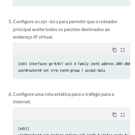
Configure
para permitir que o roteador
accept-data
principal aceite todos os pacotes destinados ao
endereço IP virtual.
content_copy
zoom_out_map
[edit interfaces ge-0/0/1 unit 0 family inet6 address 2001:db8:1:
Configure uma rota estática para o tráfego para a
Internet.
content_copy
zoom_out_map
[edit]
