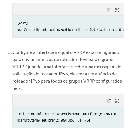
content_copy
zoom_out_map
[edit]

Configure a interface na qual o VRRP está configurado
para enviar anúncios de roteador IPv6 para o grupo
VRRP. Quando uma interface recebe uma mensagem de
solicitação do roteador IPv6, ela envia um anúncio de
roteador IPv6 para todos os grupos VRRP configurados
nela.
content_copy
zoom_out_map
[edit protocols router-advertisement interface ge-0/0/1.0]
