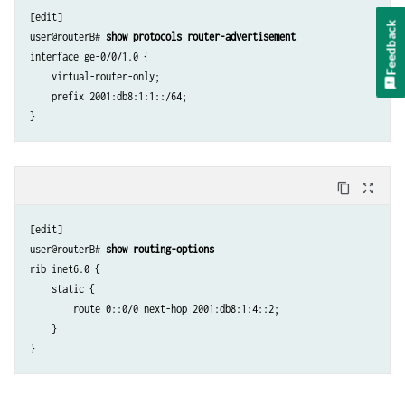
[edit]

            address 2001:db8:1:4::1/64;

Feedback
user@routerB# 
show protocols router-advertisement
        }

interface ge-0/0/1.0 {

    }

    virtual-router-only;

    prefix 2001:db8:1:1::/64;

content_copy
zoom_out_map
[edit]

user@routerB# 
show routing-options
rib inet6.0 {

    static {

        route 0::0/0 next-hop 2001:db8:1:4::2;

    }
