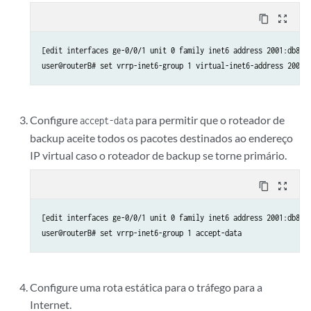
content_copy
zoom_out_map
[edit interfaces ge-0/0/1 unit 0 family inet6 address 2001:db8:1:
Configure
para permitir que o roteador de
accept-data
backup aceite todos os pacotes destinados ao endereço
IP virtual caso o roteador de backup se torne primário.
content_copy
zoom_out_map
[edit interfaces ge-0/0/1 unit 0 family inet6 address 2001:db8:1:
Configure uma rota estática para o tráfego para a
Internet.