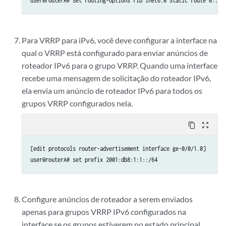
Para VRRP para iPv6, você deve configurar a interface na
qual o VRRP está configurado para enviar anúncios de
roteador IPv6 para o grupo VRRP. Quando uma interface
recebe uma mensagem de solicitação do roteador IPv6,
ela envia um anúncio de roteador IPv6 para todos os
grupos VRRP configurados nela.
content_copy
zoom_out_map
[edit protocols router-advertisement interface ge-0/0/1.0]

Configure anúncios de roteador a serem enviados
apenas para grupos VRRP IPv6 configurados na
interface se os grupos estiverem no estado principal.