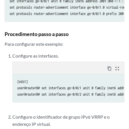
set interfaces ge-0/0/1 unit 0 family inet6 address 2001:db8:1:1::2/6
set protocols router-advertisement interface ge-0/0/1.0 virtual-router
Procedimento passo a passo
Para configurar este exemplo:
Configure as interfaces.
content_copy
zoom_out_map
[edit]

user@routerB# set interfaces ge-0/0/1 unit 0 family inet6 address
Configure o identificador de grupo IPv6 VRRP e o
endereço IP virtual.