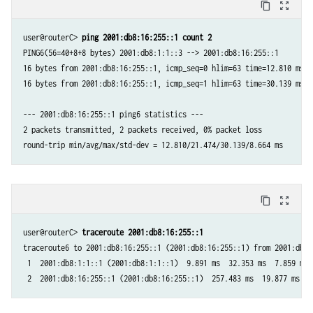
content_copy
zoom_out_map
user@routerC> 
ping 2001:db8:16:255::1 count 2
PING6(56=40+8+8 bytes) 2001:db8:1:1::3 --> 2001:db8:16:255::1

16 bytes from 2001:db8:16:255::1, icmp_seq=0 hlim=63 time=12.810 ms

16 bytes from 2001:db8:16:255::1, icmp_seq=1 hlim=63 time=30.139 ms

--- 2001:db8:16:255::1 ping6 statistics ---

2 packets transmitted, 2 packets received, 0% packet loss

content_copy
zoom_out_map
user@routerC> 
traceroute 2001:db8:16:255::1
traceroute6 to 2001:db8:16:255::1 (2001:db8:16:255::1) from 2001:db8:
 1  2001:db8:1:1::1 (2001:db8:1:1::1)  9.891 ms  32.353 ms  7.859 ms
