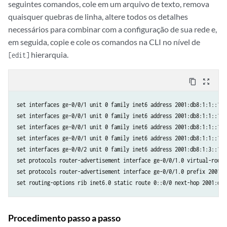
seguintes comandos, cole em um arquivo de texto, remova
quaisquer quebras de linha, altere todos os detalhes
necessários para combinar com a configuração de sua rede e,
em seguida, copie e cole os comandos na CLI no nível de
hierarquia.
[edit]
content_copy
zoom_out_map
set interfaces ge-0/0/1 unit 0 family inet6 address 2001:db8:1:1::1/6
set interfaces ge-0/0/1 unit 0 family inet6 address 2001:db8:1:1::1/6
set interfaces ge-0/0/1 unit 0 family inet6 address 2001:db8:1:1::1/6
set interfaces ge-0/0/1 unit 0 family inet6 address 2001:db8:1:1::1/6
set interfaces ge-0/0/2 unit 0 family inet6 address 2001:db8:1:3::1/64
set protocols router-advertisement interface ge-0/0/1.0 virtual-router
set protocols router-advertisement interface ge-0/0/1.0 prefix 2001:db
Procedimento passo a passo