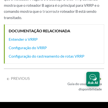
mostra que o roteador B agora é o principal para VRRP e o
comando mostra que o
roteador B está sendo
traceroute
transitado.
DOCUMENTAÇÃO RELACIONADA
Entender o VRRP
Configuração do VRRP
Configuração do rastreamento de rotas VRRP
PREVIOUS
NEXT
arrow_backward
arrow_forward
Ask AI
Guia do usuário de alta
disponibilidade