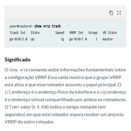
content_copy
zoom_out_map
user@routerA> 
show vrrp track
Track Int   State         Speed   VRRP Int   Group   VR State      Cur
Significado
O
comando exibe informações fundamentais sobre
show vrrp
a configuração VRRP. Essa saída mostra que o grupo VRRP
está ativo e que esse roteador assumiu o papel principal. O
endereço é o endereço físico da interface e o
endereço
lcl
vip
é o endereço virtual compartilhado por ambos os roteadores.
O
valor (
) indica o tempo restante (em
Timer
A 0.690
segundos) em que este roteador espera receber um anúncio
VRRP do outro roteador.