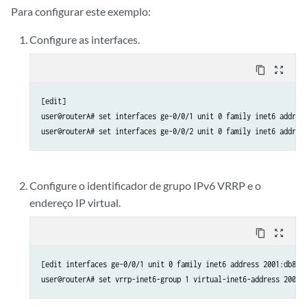
Para configurar este exemplo:
Configure as interfaces.
content_copy
zoom_out_map
[edit]

user@routerA# set interfaces ge-0/0/1 unit 0 family inet6 address
Configure o identificador de grupo IPv6 VRRP e o
endereço IP virtual.
content_copy
zoom_out_map
[edit interfaces ge-0/0/1 unit 0 family inet6 address 2001:db8:1: