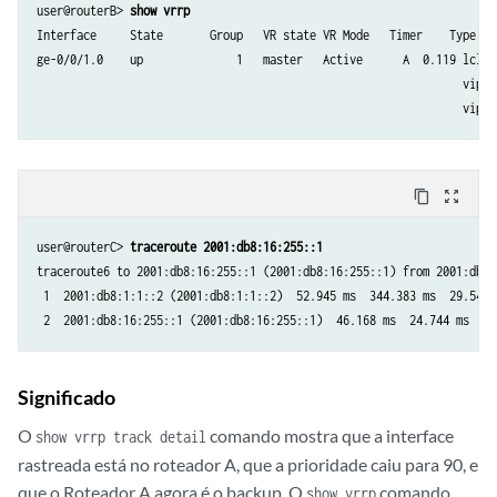
user@routerB> 
show vrrp
Interface     State       Group   VR state VR Mode   Timer    Type   A
ge-0/0/1.0    up              1   master   Active      A  0.119 lcl  
                                                                vip  
content_copy
zoom_out_map
user@routerC> 
traceroute 2001:db8:16:255::1
traceroute6 to 2001:db8:16:255::1 (2001:db8:16:255::1) from 2001:db8:
 1  2001:db8:1:1::2 (2001:db8:1:1::2)  52.945 ms  344.383 ms  29.540 m
Significado
O
comando mostra que a interface
show vrrp track detail
rastreada está no roteador A, que a prioridade caiu para 90, e
que o Roteador A agora é o backup. O
comando
show vrrp