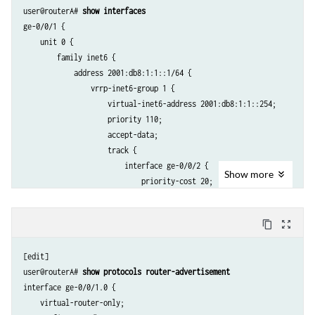
user@routerA# 
show interfaces
ge-0/0/1 {

    unit 0 {

        family inet6 {

            address 2001:db8:1:1::1/64 {

                vrrp-inet6-group 1 {

                    virtual-inet6-address 2001:db8:1:1::254;

                    priority 110;

                    accept-data;

                    track {

                        interface ge-0/0/2 {

Show
more
                            priority-cost 20;

                        }

                    }

content_copy
zoom_out_map
                }

            }

[edit]

        }

user@routerA# 
show protocols router-advertisement
    }

interface ge-0/0/1.0 {

}

    virtual-router-only;

ge-0/0/2 {
