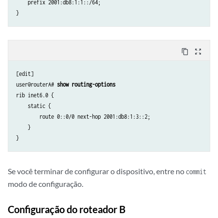
    prefix 2001:db8:1:1::/64;

    unit 0 {

        family inet6 {

            address 2001:db8:1:3::1/64;

        }

    }

content_copy
zoom_out_map
[edit]

user@routerA# 
show routing-options
rib inet6.0 {

    static {

        route 0::0/0 next-hop 2001:db8:1:3::2;

    }

Se você terminar de configurar o dispositivo, entre no
commit
modo de configuração.
Configuração do roteador B