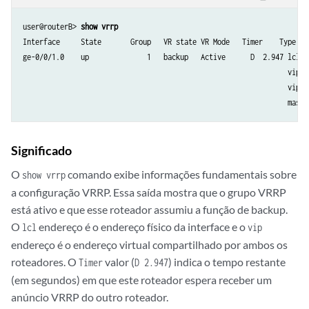
user@routerB> 
show vrrp
Interface     State       Group   VR state VR Mode   Timer    Type   A
ge-0/0/1.0    up              1   backup   Active      D  2.947 lcl  
                                                                vip  
                                                                vip  
Significado
O
comando exibe informações fundamentais sobre
show vrrp
a configuração VRRP. Essa saída mostra que o grupo VRRP
está ativo e que esse roteador assumiu a função de backup.
O
endereço é o endereço físico da interface e o
lcl
vip
endereço é o endereço virtual compartilhado por ambos os
roteadores. O
valor (
) indica o tempo restante
Timer
D 2.947
(em segundos) em que este roteador espera receber um
anúncio VRRP do outro roteador.