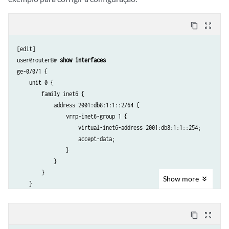
content_copy
zoom_out_map
[edit]

user@routerB# 
show interfaces
ge-0/0/1 {

    unit 0 {

        family inet6 {

            address 2001:db8:1:1::2/64 {

                vrrp-inet6-group 1 {

                    virtual-inet6-address 2001:db8:1:1::254;

                    accept-data;

                }

            }

        }

Show
more
    }

}

ge-0/0/2 {

content_copy
zoom_out_map
    unit 0 {

        family inet6 {
