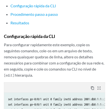
Configuração rápida da CLI
Procedimento passo a passo
Resultados
Configuração rápida da CLI
Para configurar rapidamente este exemplo, copie os
seguintes comandos, cole-os em um arquivo de texto,
remova quaisquer quebras de linha, altere os detalhes
necessários para combinar com a configuração de sua rede e,
em seguida, copie e cole os comandos na CLI no nível de
hierarquia.
[edit]
content_copy
zoom_out_map
set interfaces ge-0/0/1 unit 0 family inet6 address 2001:db8:1:1::2/6
set interfaces ge-0/0/1 unit 0 family inet6 address 2001:db8:1:1::2/6