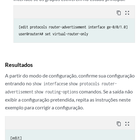
content_copy
zoom_out_map
[edit protocols router-advertisement interface ge-0/0/1.0]

Resultados
A partir do modo de configuração, confirme sua configuração
entrando no
e
show interfaces
show protocols router-
comandos. Se a saída não
advertisement
show routing-options
exibir a configuração pretendida, repita as instruções neste
exemplo para corrigir a configuração.
content_copy
zoom_out_map
[edit]
