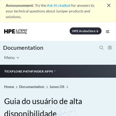
close
Announcement:
Try the
Ask AI chatbot
for answers to
your technical questions about Juniper products and
solutions.
HPE Aruba Docs
arrow_forward
Documentation
Menu
EXPLORE PATHFINDER APPS
Home
Documentation
Junos OS
Guia do usuário de alta
disponibilidade