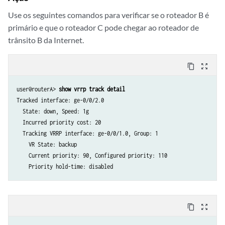
Use os seguintes comandos para verificar se o roteador B é
primário e que o roteador C pode chegar ao roteador de
trânsito B da Internet.
content_copy
zoom_out_map
user@routerA> 
show vrrp track detail
Tracked interface: ge-0/0/2.0  

  State: down, Speed: 1g

  Incurred priority cost: 20

  Tracking VRRP interface: ge-0/0/1.0, Group: 1

    VR State: backup 

    Current priority: 90, Configured priority: 110

content_copy
zoom_out_map