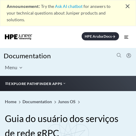
close
Announcement:
Try the
Ask AI chatbot
for answers to
your technical questions about Juniper products and
solutions.
HPE Aruba Docs
arrow_forward
Documentation
Menu
EXPLORE PATHFINDER APPS
Home
Documentation
Junos OS
Guia do usuário dos serviços
de rede gRPC