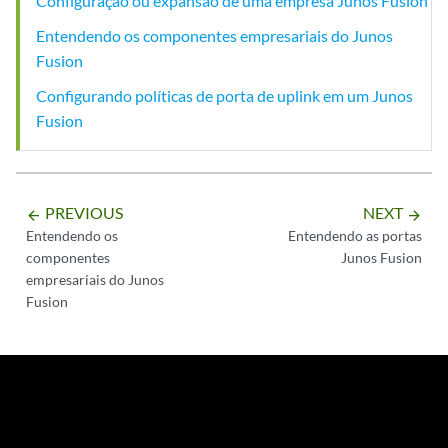
Configuração ou expansão de uma empresa Junos Fusion
Entendendo os componentes empresariais do Junos
Fusion
Configurando políticas de porta de uplink em um Junos
Fusion
PREVIOUS
NEXT
arrow_backward
arrow_forward
Entendendo os
Entendendo as portas
componentes
Junos Fusion
empresariais do Junos
Fusion