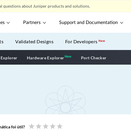
l questions about Juniper products and solutions.
ces
Partners
Support and Documentation
ts
Validated Designs
For Developers
New
New
New application
 Explorer
Hardware Explorer
Port Checker
star
star
star
star
star
tica foi útil?