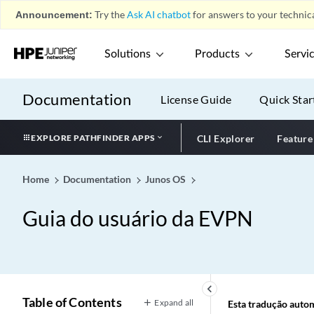
Announcement:
Try the
Ask AI chatbot
for answers to your technica
Solutions
Products
Servi
Documentation
License Guide
Quick Star
EXPLORE PATHFINDER APPS
CLI Explorer
Feature
Home
Documentation
Junos OS
Guia do usuário da EVPN
keyboard_arrow_left
Table of Contents
Expand all
Esta tradução automá