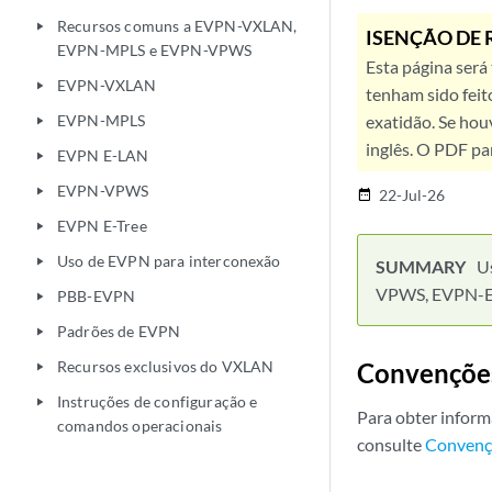
Recursos comuns a EVPN-VXLAN,
play_arrow
ISENÇÃO DE 
EVPN-MPLS e EVPN-VPWS
Esta página será
EVPN-VXLAN
play_arrow
tenham sido feit
EVPN-MPLS
exatidão. Se hou
play_arrow
inglês. O PDF pa
EVPN E-LAN
play_arrow
EVPN-VPWS
play_arrow
22-Jul-26
date_range
EVPN E-Tree
play_arrow
Uso de EVPN para interconexão
play_arrow
U
VPWS, EVPN-ET
PBB-EVPN
play_arrow
Padrões de EVPN
play_arrow
Recursos exclusivos do VXLAN
Convençõe
play_arrow
Instruções de configuração e
play_arrow
Para obter inform
comandos operacionais
consulte
Convenç