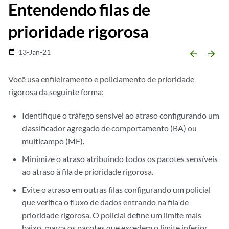
Entendendo filas de
prioridade rigorosa
13-Jan-21
date_range
arrow_backward
arrow_forward
Você usa enfileiramento e policiamento de prioridade
rigorosa da seguinte forma:
Identifique o tráfego sensível ao atraso configurando um
classificador agregado de comportamento (BA) ou
multicampo (MF).
Minimize o atraso atribuindo todos os pacotes sensíveis
ao atraso à fila de prioridade rigorosa.
Evite o atraso em outras filas configurando um policial
que verifica o fluxo de dados entrando na fila de
prioridade rigorosa. O policial define um limite mais
baixo, marca os pacotes que excedem o limite inferior