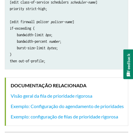
[edit class-of-service schedulers 
scheduler-name
]

priority strict-high;

[edit firewall policer 
policer-name
]

if-exceeding {

    bandwidth-limit 
bps
;

    bandwidth-percent 
number
;

    burst-size-limit 
bytes
;

}

Feedback
DOCUMENTAÇÃO RELACIONADA
Visão geral da fila de prioridade rigorosa
Exemplo: Configuração do agendamento de prioridades
Exemplo: configuração de filas de prioridade rigorosa