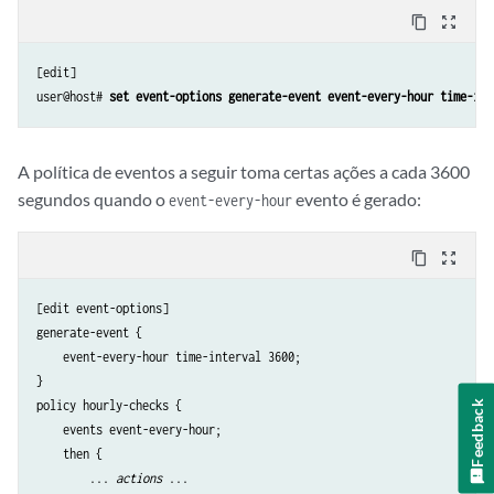
content_copy
zoom_out_map
[edit]

user@host# 
set event-options generate-event event-every-hour time-int
A política de eventos a seguir toma certas ações a cada 3600
segundos quando o
evento é gerado:
event-every-hour
content_copy
zoom_out_map
[edit event-options]

generate-event {

    event-every-hour time-interval 3600;

}

policy hourly-checks {

Feedback
    events event-every-hour;

    then {

        ... 
actions
 ...
