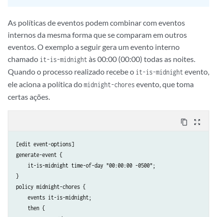
As políticas de eventos podem combinar com eventos
internos da mesma forma que se comparam em outros
eventos. O exemplo a seguir gera um evento interno
chamado
às 00:00 (00:00) todas as noites.
it-is-midnight
Quando o processo realizado recebe o
evento,
it-is-midnight
ele aciona a política do
evento, que toma
midnight-chores
certas ações.
content_copy
zoom_out_map
[edit event-options]

generate-event {

    it-is-midnight time-of-day "00:00:00 -0500";

}

policy midnight-chores {

    events it-is-midnight;

    then {
