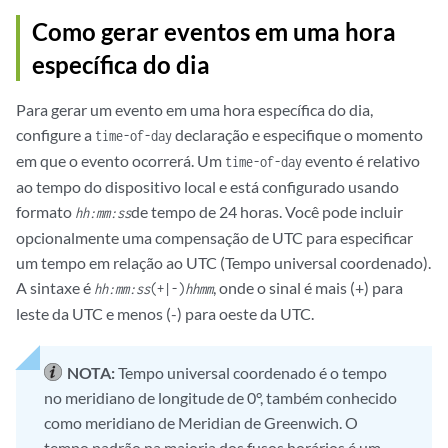
Como gerar eventos em uma hora
específica do dia
Para gerar um evento em uma hora específica do dia,
configure a
declaração e especifique o momento
time-of-day
em que o evento ocorrerá. Um
evento é relativo
time-of-day
ao tempo do dispositivo local e está configurado usando
formato
de tempo de 24 horas. Você pode incluir
hh:mm:ss
opcionalmente uma compensação de UTC para especificar
um tempo em relação ao UTC (Tempo universal coordenado).
A sintaxe é
, onde o sinal é mais (+) para
hh:mm:ss
(+|-)
hhmm
leste da UTC e menos (-) para oeste da UTC.
NOTA:
Tempo universal coordenado é o tempo
no meridiano de longitude de 0°, também conhecido
como meridiano de Meridian de Greenwich. O
tempo padrão na maioria dos fusos horários é um