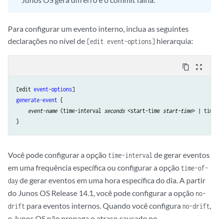
Para configurar um evento interno, inclua as seguintes
declarações no nível de
hierarquia:
[edit event-options]
content_copy
zoom_out_map
[edit 
event-options
generate-event
 {

event-name
 (time-interval 
seconds
 <start-time 
start-time
> | time-
Você pode configurar a opção
de gerar eventos
time-interval
em uma frequência específica ou configurar a opção
time-of-
de gerar eventos em uma hora específica do dia. A partir
day
do Junos OS Release 14.1, você pode configurar a opção
no-
para eventos internos. Quando você configura
,
drift
no-drift
o Junos OS não propaga o atraso causado no