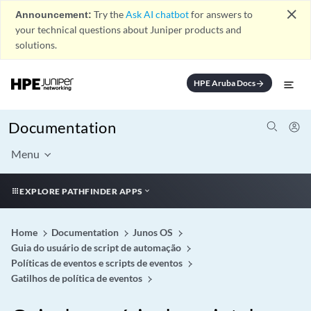
close
Announcement:
Try the
Ask AI chatbot
for answers to
your technical questions about Juniper products and
solutions.
HPE Aruba Docs
arrow_forward
Documentation
Menu
EXPLORE PATHFINDER APPS
Home
Documentation
Junos OS
Guia do usuário de script de automação
Políticas de eventos e scripts de eventos
Gatilhos de política de eventos