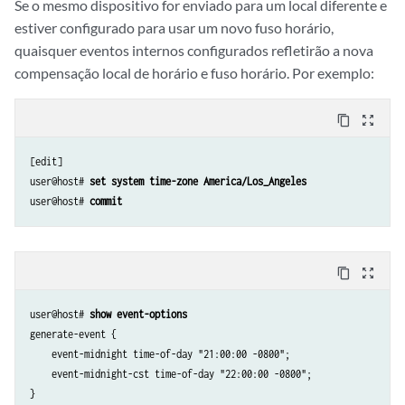
Se o mesmo dispositivo for enviado para um local diferente e
estiver configurado para usar um novo fuso horário,
quaisquer eventos internos configurados refletirão a nova
compensação local de horário e fuso horário. Por exemplo:
content_copy
zoom_out_map
[edit]

user@host# 
set system time-zone America/Los_Angeles
user@host# 
commit
content_copy
zoom_out_map
user@host# 
show event-options
generate-event {

    event-midnight time-of-day "21:00:00 -0800";

    event-midnight-cst time-of-day "22:00:00 -0800";
