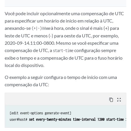
Você pode incluir opcionalmente uma compensação de UTC
para especificar um horário de início em relação à UTC,
anexando-se
à hora, onde o sinal é mais (+) para
(+|-)
hhmm
leste de UTC e menos (-) para oeste da UTC, por exemplo,
2020-09-14.11:00-0800. Mesmo se você especificar uma
compensação de UTC, a
configuração sempre
start-time
exibe o tempo e a compensação de UTC para o fuso horário
local do dispositivo.
O exemplo a seguir configura o tempo de início com uma
compensação da UTC:
content_copy
zoom_out_map
[edit event-options generate-event]

user#host# 
set every-twenty-minutes time-interval 1200 start-time 202