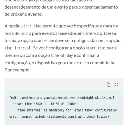
desencadeamento de um evento para o desencadeamento
do próximo evento.
A opção
permite que você especifique a data e a
start-time
hora do início para eventos baseados em intervalo. Dessa
forma, a opção
deve ser configurada com a opção
start-time
. Se você configurar a opção
por si
time-interval
start-time
mesmo ou com a opção
e confirmar a
time-of-day
configuração, o dispositivo gera um erro e o commit falha.
Por exemplo:
content_copy
zoom_out_map
[edit event-options generate-event event-midnight start-time]

  'start-time "2020-9-1.16:50:00 -0700"'

    'time-interval' is mandatory for 'start-time' configuration
