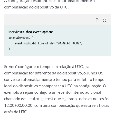
A configuração resultante inclui automaticamente a
compensação do dispositivo da UTC.
content_copy
zoom_out_map
user@host# 
show event-options
generate-event {

    event-midnight time-of-day "00:00:00 -0500";

Se você configurar o tempo em relação à UTC, e a
compensação for diferente da do dispositivo, o Junos OS
converte automaticamente o tempo para refletir o tempo
local do dispositivo e compensar a UTC na configuração. O
exemplo a seguir configura um evento interno adicional
chamado
que é gerado todas as noites às
event-midnight-cst
12:00 (00:00:00) com uma compensação que está seis horas
atrás da UTC.