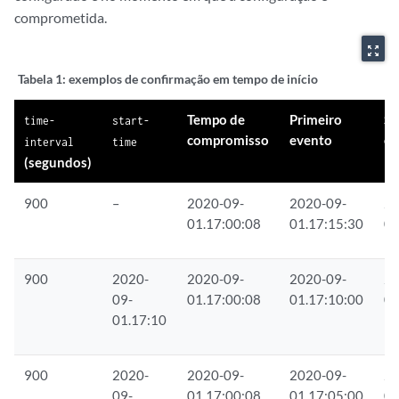
comprometida.
zoom_out_map
Tabela 1:
exemplos de confirmação em tempo de início
Tempo de
Primeiro
S
time-
start-
compromisso
evento
ev
interval
time
(segundos)
900
–
2020-09-
2020-09-
20
01.17:00:08
01.17:15:30
01
900
2020-
2020-09-
2020-09-
20
09-
01.17:00:08
01.17:10:00
01
01.17:10
900
2020-
2020-09-
2020-09-
20
09-
01.17:00:08
01.17:05:00
01