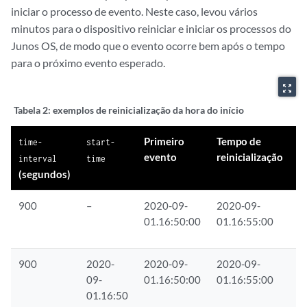
iniciar o processo de evento. Neste caso, levou vários
minutos para o dispositivo reiniciar e iniciar os processos do
Junos OS, de modo que o evento ocorre bem após o tempo
para o próximo evento esperado.
zoom_out_map
Tabela 2:
exemplos de reinicialização da hora do início
Primeiro
Tempo de
P
time-
start-
evento
reinicialização
e
interval
time
(segundos)
900
–
2020-09-
2020-09-
2
01.16:50:00
01.16:55:00
0
900
2020-
2020-09-
2020-09-
2
09-
01.16:50:00
01.16:55:00
0
01.16:50