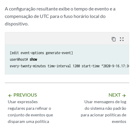
A configuração resultante exibe o tempo de evento e a
compensação de UTC para o fuso horário local do
dispositivo.
content_copy
zoom_out_map
[edit event-options generate-event]

user@host# 
show
PREVIOUS
NEXT
arrow_backward
arrow_forward
Usar expressões
Usar mensagens de log
regulares para refinar o
do sistema não padrão
conjunto de eventos que
para acionar políticas de
disparam uma política
eventos