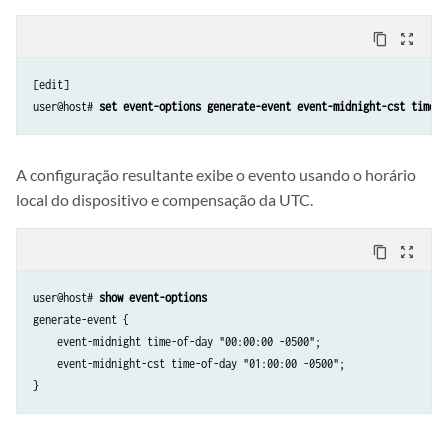
content_copy
zoom_out_map
[edit]

user@host# 
set event-options generate-event event-midnight-cst time-o
A configuração resultante exibe o evento usando o horário
local do dispositivo e compensação da UTC.
content_copy
zoom_out_map
user@host# 
show event-options
generate-event {

    event-midnight time-of-day "00:00:00 -0500";

    event-midnight-cst time-of-day "01:00:00 -0500";
