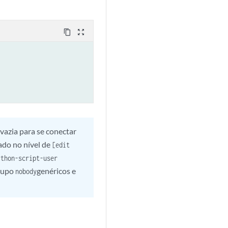
content_copy
zoom_out_map
vazia para se conectar
rado no nível de
[edit
ython-script-user
grupo
genéricos e
nobody