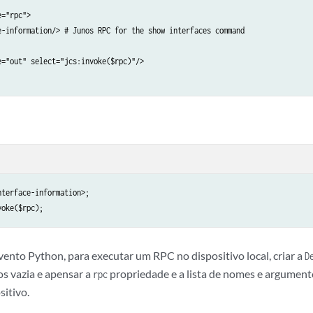
="rpc">

e-information/> # Junos RPC for the show interfaces command

="out" select="jcs:invoke($rpc)"/>

terface-information>;

voke($rpc);
vento Python, para executar um RPC no dispositivo local, criar a
D
os vazia e apensar a
propriedade e a lista de nomes e argumen
rpc
sitivo.