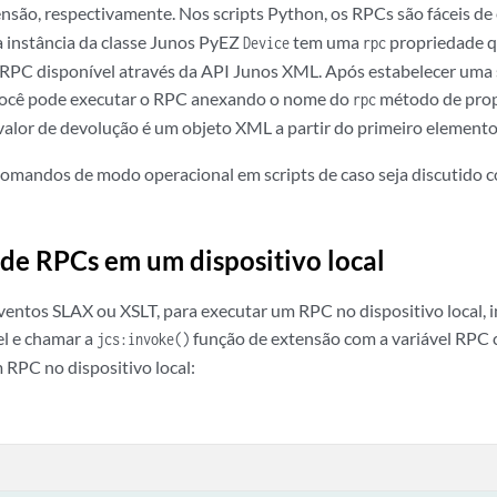
nsão, respectivamente. Nos scripts Python, os RPCs são fáceis d
a instância da classe Junos PyEZ
tem uma
propriedade q
Device
rpc
RPC disponível através da API Junos XML. Após estabelecer uma
 você pode executar o RPC anexando o nome do
método de prop
rpc
 valor de devolução é um objeto XML a partir do primeiro element
omandos de modo operacional em scripts de caso seja discutido 
de RPCs em um dispositivo local
ventos SLAX ou XSLT, para executar um RPC no dispositivo local, 
el e chamar a
função de extensão com a variável RPC
jcs:invoke()
 RPC no dispositivo local: