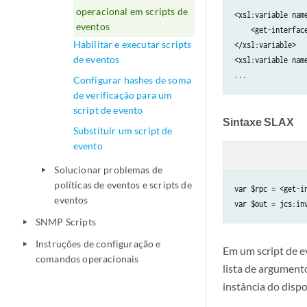
operacional em scripts de
<xsl:variable name
eventos
    <get-interfac
Habilitar e executar scripts
</xsl:variable>

de eventos
<xsl:variable name
...
Configurar hashes de soma
de verificação para um
script de evento
Sintaxe SLAX
Substituir um script de
evento
Solucionar problemas de
play_arrow
políticas de eventos e scripts de
var $rpc = <get-in
eventos
var $out = jcs:in
SNMP Scripts
play_arrow
Instruções de configuração e
play_arrow
Em um script de e
comandos operacionais
lista de argument
instância do dispo