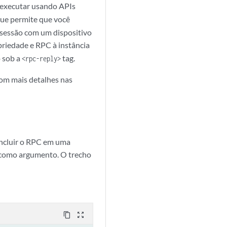
e executar usando APIs
ue permite que você
 sessão com um dispositivo
riedade e RPC à instância
o sob a
tag.
<rpc-reply>
com mais detalhes nas
incluir o RPC em uma
 como argumento. O trecho
content_copy
zoom_out_map