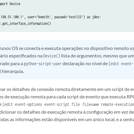
port Device

'198.51.100.1', user='bsmith', passwd='test123') as jdev:

Junos OS se conecta e executa operações no dispositivo remoto us
ário especificados na
lista de argumentos, mesmo que um 
Device()
urado para a
declaração no nível de
python-script-user
[edit event-
hierarquia.
]
onar os detalhes de conexão remota diretamente em um script de e
hes de execução remota para cada script de evento que executa R
de
[edit event-options event-script file
filename
remote-executio
ionar os detalhes de execução remota à configuração em vez de 
odas as informações estão disponíveis em um único local, e a senh