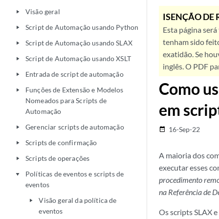
Visão geral
play_arrow
ISENÇÃO DE 
Script de Automação usando Python
play_arrow
Esta página será
tenham sido feit
Script de Automação usando SLAX
play_arrow
exatidão. Se hou
Script de Automação usando XSLT
play_arrow
inglês. O PDF pa
Entrada de script de automação
play_arrow
Como us
Funções de Extensão e Modelos
play_arrow
Nomeados para Scripts de
em scrip
Automação
Gerenciar scripts de automação
play_arrow
16-Sep-22
date_range
Scripts de confirmação
play_arrow
A maioria dos co
Scripts de operações
play_arrow
executar esses c
Políticas de eventos e scripts de
play_arrow
procedimento rem
eventos
na Referência de 
Visão geral da política de
play_arrow
eventos
Os scripts SLAX 