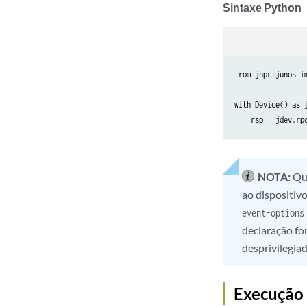
Sintaxe Python
from jnpr.junos im
with Device() as j
NOTA:
Qu
ao dispositivo
event-options
declaração fo
desprivilegiad
Execução 