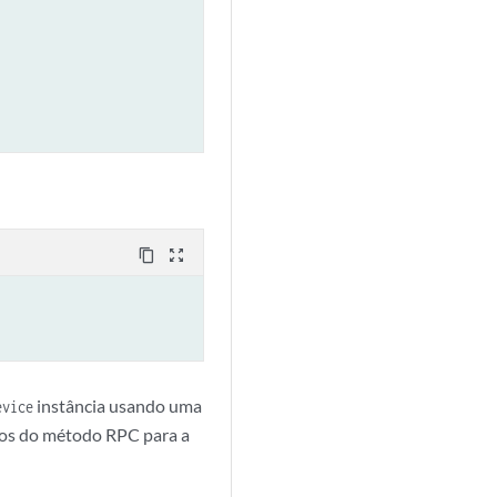
content_copy
zoom_out_map
instância usando uma
evice
tos do método RPC para a