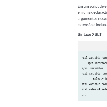
Em um script de e
em uma declaração
argumentos necess
extensão e inclua
Sintaxe XSLT
<xsl:variable name
    <get-interface
</xsl:variable>

<xsl:variable name
        select="j
<xsl:variable nam
<xsl:value-of sele