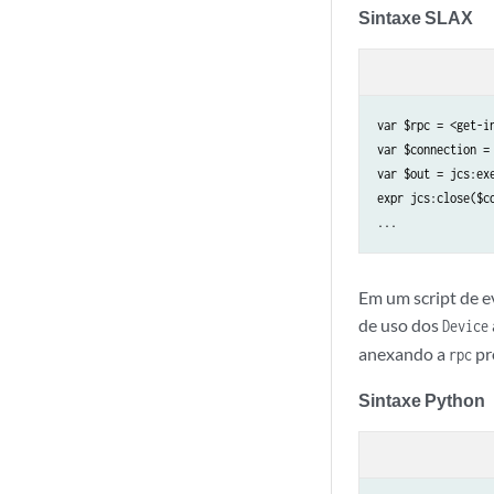
Sintaxe SLAX
var $rpc = <get-in
var $connection =
var $out = jcs:exe
expr jcs:close($co
Em um script de e
de uso dos
Device
anexando a
pr
rpc
Sintaxe Python