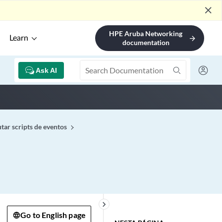
close
HPE Aruba Networking
Learn
arrow_forward
documentation
Ask AI
utar scripts de eventos
keyboard_arrow_right
Go to English page