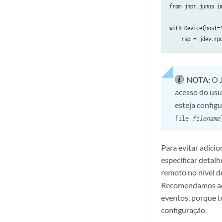
from jnpr.junos im
with Device(host=
NOTA:
O 
acesso do usu
esteja config
file
filename
Para evitar adici
especificar detal
remoto no nível 
Recomendamos adic
eventos, porque t
configuração.