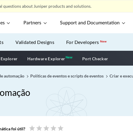
l questions about Juniper products and solutions.
ces
Partners
Support and Documentation
ts
Validated Designs
For Developers
New
New
New application
 Explorer
Hardware Explorer
Port Checker
 de automação
Políticas de eventos e scripts de eventos
Criar e exec
utomação
star
star
star
star
star
tica foi útil?