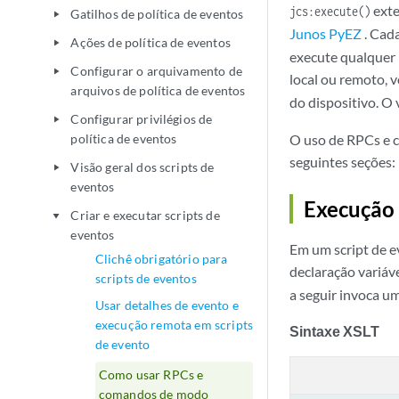
exte
jcs:execute()
Gatilhos de política de eventos
play_arrow
Junos PyEZ
. Cad
Ações de política de eventos
play_arrow
execute qualquer 
Configurar o arquivamento de
play_arrow
local ou remoto,
arquivos de política de eventos
do dispositivo. O
Configurar privilégios de
play_arrow
política de eventos
O uso de RPCs e c
seguintes seções:
Visão geral dos scripts de
play_arrow
eventos
Execução 
Criar e executar scripts de
play_arrow
eventos
Em um script de e
Clichê obrigatório para
declaração variáv
scripts de eventos
a seguir invoca um
Usar detalhes de evento e
execução remota em scripts
Sintaxe XSLT
de evento
Como usar RPCs e
comandos de modo