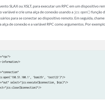
vento SLAX ou XSLT, para executar um RPC em um dispositivo rem
 variável e crie uma alça de conexão usando a
função d
jcs:open()
ários para se conectar ao dispositivo remoto. Em seguida, chame
 a alça de conexão e a variável RPC como argumentos. Por exemplo
="rpc">

-information/> 

="connection"

cs:open('198.51.100.1', 'bsmith', 'test123')"/>

e="out" select="jcs:execute($connection, $rpc)"/>

ct="jcs:close($connection)"/>
