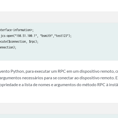
terface-information>;

 jcs:open("198.51.100.1", "bsmith","test123");

cute($connection, $rpc);

nnection);

vento Python, para executar um RPC em um dispositivo remoto, cr
argumentos necessários para se conectar ao dispositivo remoto. 
opriedade e a lista de nomes e argumentos do método RPC à instân