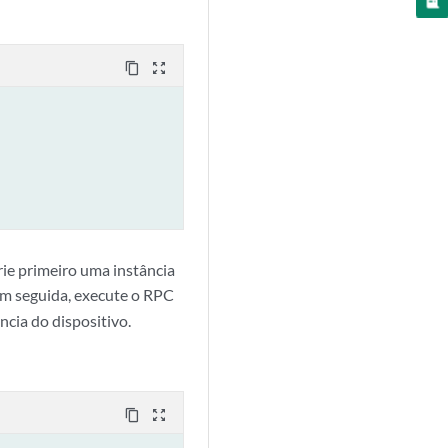
content_copy
zoom_out_map
ie primeiro uma instância
Em seguida, execute o RPC
cia do dispositivo.
content_copy
zoom_out_map