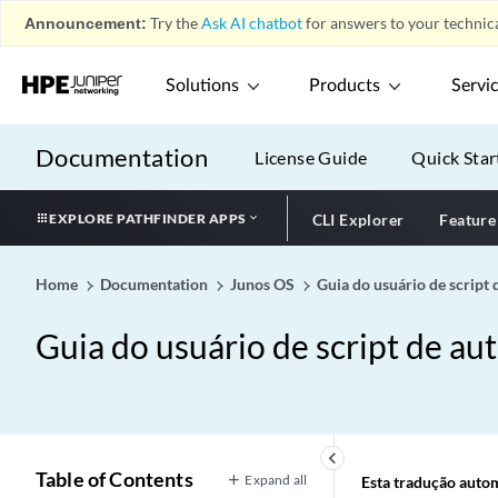
Announcement:
Try the
Ask AI chatbot
for answers to your technica
Solutions
Products
Servi
Documentation
License Guide
Quick Star
EXPLORE PATHFINDER APPS
CLI Explorer
Feature
Home
Documentation
Junos OS
Guia do usuário de script
Guia do usuário de script de a
keyboard_arrow_left
Table of Contents
Expand all
Esta tradução automá