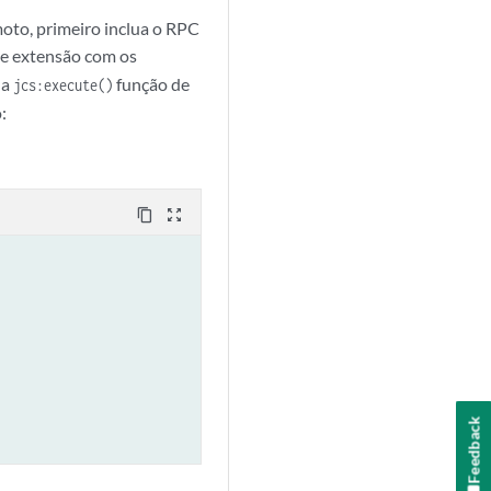
oto, primeiro inclua o RPC
e extensão com os
 a
função de
jcs:execute()
:
content_copy
zoom_out_map
Feedback