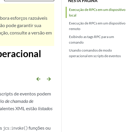
NESTA PÁGINA
Execução de RPCs em um dispositivo
local
bora esforços razoáveis
Execução de RPCs em um dispositivo
ão pode garantir sua
remoto
ução, consulte a versão em
Exibindo as tags RPC para um
comando
eracional
Usando comandos de modo
operacional em scripts de eventos
arrow_backward
arrow_forward
scripts de eventos podem
olo
de chamada de
valentes XML estão
listados
as
funções ou
jcs:invoke()