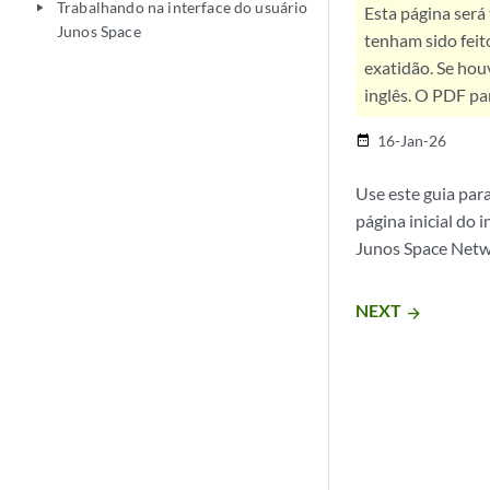
Trabalhando na interface do usuário
play_arrow
Esta página será
Junos Space
tenham sido feit
exatidão. Se hou
inglês. O PDF pa
16-Jan-26
date_range
Use este guia par
página inicial do 
Junos Space Net
NEXT
arrow_forward