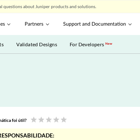
l questions about Juniper products and solutions.
ces
Partners
Support and Documentation
ts
Validated Designs
For Developers
New
star
star
star
star
star
tica foi útil?
RESPONSABILIDADE: