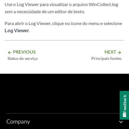
Use o Log Viewer para visualizar o arquivo WinCollect.log
sem a necessidade de um editor de texto.
Para abrir o
Log Viewer
, clique no ícone do menu e selecione
Log Viewer
.
PREVIOUS
NEXT
arrow_backward
arrow_forward
Status do serviço
Principais fontes
Feedback
Company