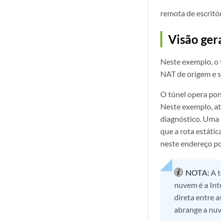
remota de escritó
Visão ger
Neste exemplo, o 
NAT de origem e s
O túnel opera pont
Neste exemplo, at
diagnóstico. Uma 
que a rota estáti
neste endereço po
NOTA:
A t
nuvem é a Int
direta entre 
abrange a nuv