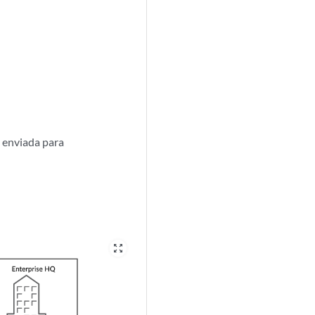
 enviada para
zoom_out_map