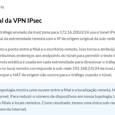
rio
al da VPN IPsec
tráfego enviado da
trust
zona para 172.16.200.0/24 usa o túnel IPse
ai da extremidade remota com o IP de origem original da sub-red
o a ponto entre a filial e o escritório remoto. Isso torna a atribui
ribuímos endereços aos endpoints do túnel para permitir o teste 
rota estática é usada em cada extremidade para direcionar o tráfe
ca no local remoto corresponde à sub-rede 192.168.2.0/24 da
trust
z
rque o NAT de origem não ocorre para o tráfego usando o túnel.
opologia mostra uma nuvem entre a filial e a localização remota.
ernet. Para reduzir o número de dispositivos em nossa topologia
as filiais e locais remotos. Como resultado, temos uma única sub-r
em da Internet.