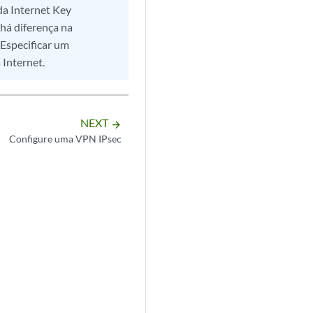
 da Internet Key
há diferença na
Especificar um
 Internet.
NEXT
arrow_forward
Configure uma VPN IPsec