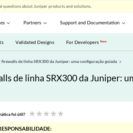
l questions about Juniper products and solutions.
ces
Partners
Support and Documentation
ts
Validated Designs
For Developers
New
 firewalls de linha SRX300 da Juniper: uma configuração guiada
alls de linha SRX300 da Juniper: u
star
star
star
star
star
tica foi útil?
RESPONSABILIDADE: