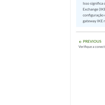
Isso signific
Exchange (IKE
configuração 
gateway IKE r
PREVIOUS
arrow_backward
Verifique a conec