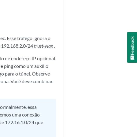
c. Esse tráfego ignora o
Feedback
e 192.168.2.0/24
trust-vlan
.
ção de endereço IP opcional.
de ping como um auxílio
go para o túnel. Observe
ona. Você deve combinar
 Normalmente, essa
, temos uma conexão
ede 172.16.1.0/24 que