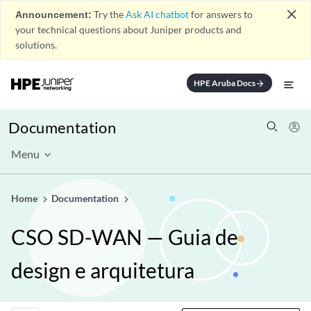
close
Announcement:
Try the
Ask AI chatbot
for answers to
your technical questions about Juniper products and
solutions.
HPE Aruba Docs
arrow_forward
Documentation
Menu
Home
Documentation
CSO SD-WAN — Guia de
design e arquitetura