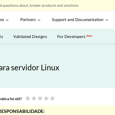
l questions about Juniper products and solutions.
ces
Partners
Support and Documentation
ts
Validated Designs
For Developers
New
ra servidor Linux
star
star
star
star
star
tica foi útil?
RESPONSABILIDADE: