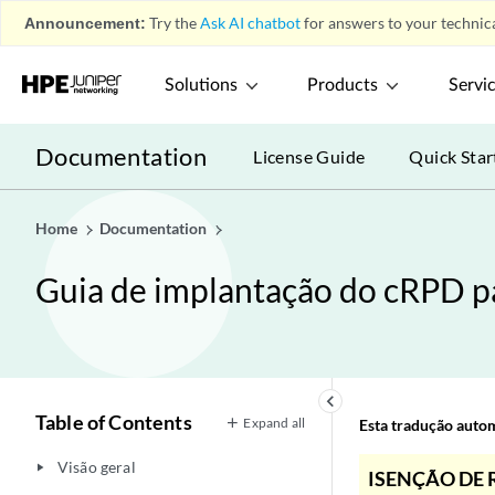
Announcement:
Try the
Ask AI chatbot
for answers to your technica
Solutions
Products
Servi
Documentation
License Guide
Quick Star
Home
Documentation
Guia de implantação do cRPD pa
keyboard_arrow_left
Table of Contents
Expand all
Esta tradução automá
Visão geral
play_arrow
ISENÇÃO DE 