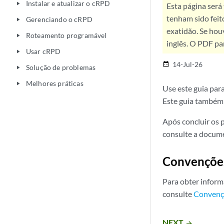
Instalar e atualizar o cRPD
play_arrow
Esta página será
tenham sido feit
Gerenciando o cRPD
play_arrow
exatidão. Se hou
Roteamento programável
play_arrow
inglês. O PDF pa
Usar cRPD
play_arrow
14-Jul-26
date_range
Solução de problemas
play_arrow
Melhores práticas
play_arrow
Use este guia par
Este guia também 
Após concluir os 
consulte a docume
Convençõe
Para obter inform
consulte
Convenç
NEXT
arrow_forward