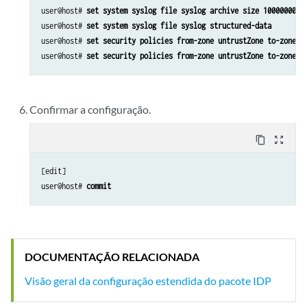
user@host# 
set system syslog file syslog archive size 10000000
user@host# 
set system syslog file syslog structured-data
user@host# 
set security policies from-zone untrustZone to-zone t
user@host# 
set security policies from-zone untrustZone to-zone t
Confirmar a configuração.
content_copy
zoom_out_map
[edit]

user@host# 
commit
DOCUMENTAÇÃO RELACIONADA
Visão geral da configuração estendida do pacote IDP