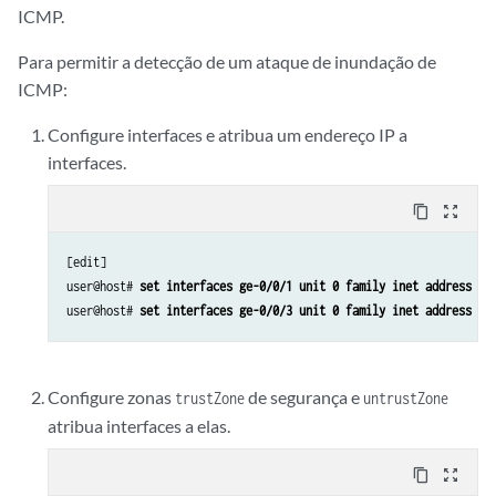
ICMP.
Para permitir a detecção de um ataque de inundação de
ICMP:
Configure interfaces e atribua um endereço IP a
interfaces.
content_copy
zoom_out_map
[edit]

user@host# 
set interfaces ge-0/0/1 unit 0 family inet address 19
user@host# 
set interfaces ge-0/0/3 unit 0 family inet address 19
Configure zonas
de segurança e
trustZone
untrustZone
atribua interfaces a elas.
content_copy
zoom_out_map