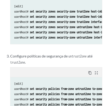
[edit]

user@host# 
set security zones security-zone trustZone host-inbou
user@host# 
set security zones security-zone trustZone host-inbou
user@host# 
set security zones security-zone trustZone interfaces
user@host# 
set security zones security-zone untrustZone host-inb
user@host# 
set security zones security-zone untrustZone host-inb
user@host# 
set security zones security-zone untrustZone interfac
Configure políticas de segurança de
até
untrustZone
.
trustZone
content_copy
zoom_out_map
[edit]

user@host# 
set security policies from-zone untrustZone to-zone t
user@host# 
set security policies from-zone untrustZone to-zone t
user@host# 
set security policies from-zone untrustZone to-zone t
user@host# 
set security policies from-zone untrustZone to-zone t