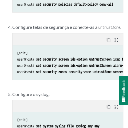
user@host# 
set security policies default-policy deny-all
Configure telas de segurança e conecte-as a
.
untrustZone
content_copy
zoom_out_map
[edit]

user@host# 
set security screen ids-option untrustScreen icmp flo
user@host# 
set security screen ids-option untrustScreen alarm-wi
user@host# 
set security zones security-zone untrustZone screen u
Feedback
Configure o syslog.
content_copy
zoom_out_map
[edit]

user@host# 
set system syslog file syslog any any