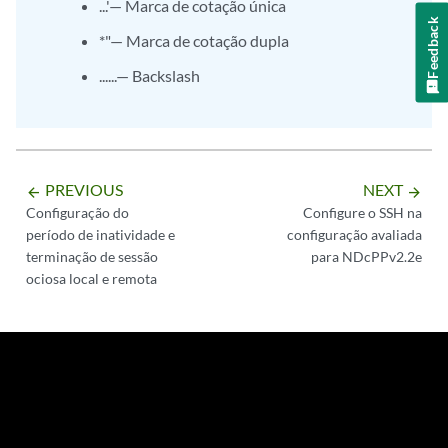
...'— Marca de cotação única
Feedback
*"— Marca de cotação dupla
......— Backslash
PREVIOUS
NEXT
arrow_backward
arrow_forward
Configuração do
Configure o SSH na
período de inatividade e
configuração avaliada
terminação de sessão
para NDcPPv2.2e
ociosa local e remota