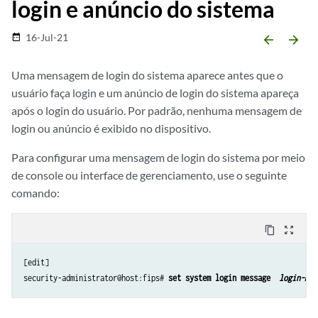
login e anúncio do sistema
16-Jul-21
date_range
arrow_backward
arrow_forward
Uma mensagem de login do sistema aparece antes que o
usuário faça login e um anúncio de login do sistema apareça
após o login do usuário. Por padrão, nenhuma mensagem de
login ou anúncio é exibido no dispositivo.
Para configurar uma mensagem de login do sistema por meio
de console ou interface de gerenciamento, use o seguinte
comando:
content_copy
zoom_out_map
[edit]

security-administrator@host:fips# 
set system login message 
 login-mes