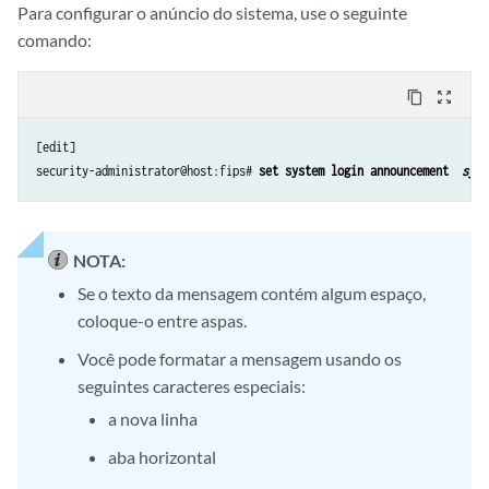
Para configurar o anúncio do sistema, use o seguinte
comando:
content_copy
zoom_out_map
[edit]

security-administrator@host:fips# 
set system login announcement  
syst
NOTA:
Se o texto da mensagem contém algum espaço,
coloque-o entre aspas.
Você pode formatar a mensagem usando os
seguintes caracteres especiais:
a nova linha
aba horizontal