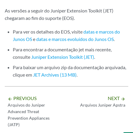
As versões a seguir do Juniper Extension Toolkit (JET)
chegaram ao fim do suporte (EOS).
Para ver os detalhes do EOS, visite
datas e marcos do
Junos OS
e
datas e marcos evoluídos do Junos OS
.
Para encontrar a documentação jet mais recente,
consulte
Juniper Extension Toolkit (JET)
.
Para baixar um arquivo zip da documentação arquivada,
clique em
JET Archives (13 MB)
.
PREVIOUS
NEXT
arrow_backward
arrow_forward
Arquivos do Juniper
Arquivos Juniper Apstra
Advanced Threat
Prevention Appliances
(JATP)