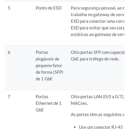
5
Ponto de ESD
Para segurança pessoal, ao m
trabalha no gateway de serviç
ESD para conectar uma correi
ESD para evitar que seu corpo
estáticas ao gateway de serviç
6
Portas
Oito portas SFP com capacida
plugáveis de
GbE para tráfego de rede.
pequeno fator
de forma (SFP)
de 1 GbE
7
Portas
Oito portas LAN (0/0 a 0/7), q
Ethernet de 1
MACsec.
GbE
As portas têm as seguintes car
Use um conector RJ-45