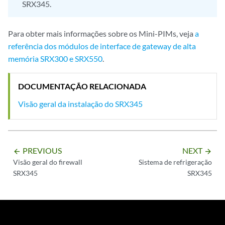
SRX345.
Para obter mais informações sobre os Mini-PIMs, veja
a
referência dos módulos de interface de gateway de alta
memória SRX300 e SRX550
.
DOCUMENTAÇÃO RELACIONADA
Visão geral da instalação do SRX345
PREVIOUS
NEXT
arrow_backward
arrow_forward
Visão geral do firewall
Sistema de refrigeração
SRX345
SRX345