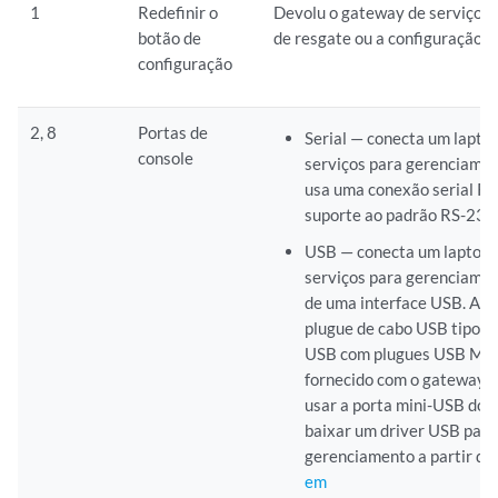
1
Redefinir o
Devolu o gateway de serviços 
botão de
de resgate ou a configuração p
configuração
2, 8
Portas de
Serial — conecta um lapto
console
serviços para gerenciamen
usa uma conexão serial RJ
suporte ao padrão RS-232
USB — conecta um laptop 
serviços para gerenciamen
de uma interface USB. A p
plugue de cabo USB tipo M
USB com plugues USB Mini
fornecido com o gateway d
usar a porta mini-USB do c
baixar um driver USB para 
gerenciamento a partir da
em