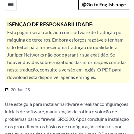
list
Go to English page
ISENÇÃO DE RESPONSABILIDADE:
Esta página será traduzida com software de tradução por
máquina de terceiros. Embora esforços razoáveis tenham
sido feitos para fornecer uma tradução de qualidade, a
Juniper Networks não pode garantir sua exatidão. Se
houver dúvidas sobre a exatidão das informações contidas
nesta tradução, consulte a versão em inglês. O PDF para
download está disponível apenas em inglês.
20-Jun-25
date_range
Use este guia para instalar hardware e realizar configurações
iniciais de software, manutenção de rotina e solução de
problemas para o firewall SRX320. Após concluir a instalação
e os procedimentos básicos de configuração cobertos por
este guia, consulte a documentação do Junos OS para obter