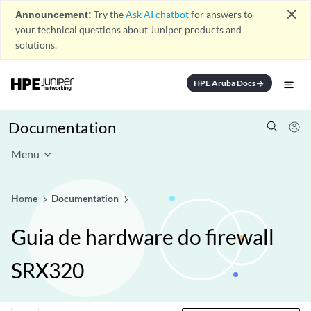
close
Announcement:
Try the
Ask AI chatbot
for answers to
your technical questions about Juniper products and
solutions.
HPE Aruba Docs
arrow_forward
Documentation
Menu
Home
Documentation
Guia de hardware do firewall
SRX320