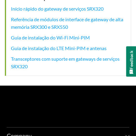
Início rápido do gateway de serviços SRX320
Referência de módulos de interface de gateway de alta
memória SRX300 e SRX550
Guia de instalação do Wi-Fi Mini-PIM
Guia de instalação do LTE Mini-PIM e antenas
Feedback
Transceptores com suporte em gateways de serviços
SRX320