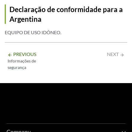
Declaração de conformidade para a
Argentina
EQUIPO DE USO IDÓNEO.
PREVIOUS
NEXT
arrow_backward
arrow_forward
Informações de
segurança