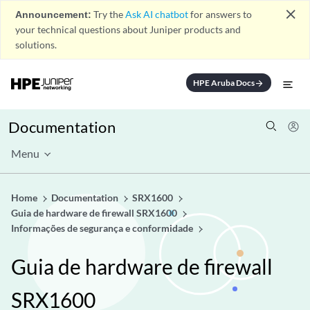
close
Announcement:
Try the
Ask AI chatbot
for answers to
your technical questions about Juniper products and
solutions.
HPE Aruba Docs
arrow_forward
Documentation
Menu
Home
Documentation
SRX1600
Guia de hardware de firewall SRX1600
Informações de segurança e conformidade
Guia de hardware de firewall
SRX1600