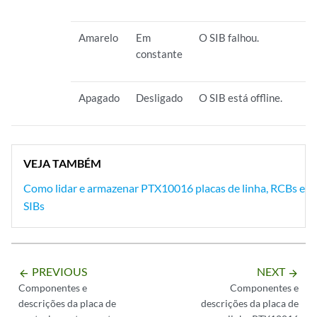
Amarelo
Em
O SIB falhou.
constante
Apagado
Desligado
O SIB está offline.
VEJA TAMBÉM
Como lidar e armazenar PTX10016 placas de linha, RCBs e
SIBs
PREVIOUS
NEXT
arrow_backward
arrow_forward
Componentes e
Componentes e
descrições da placa de
descrições da placa de