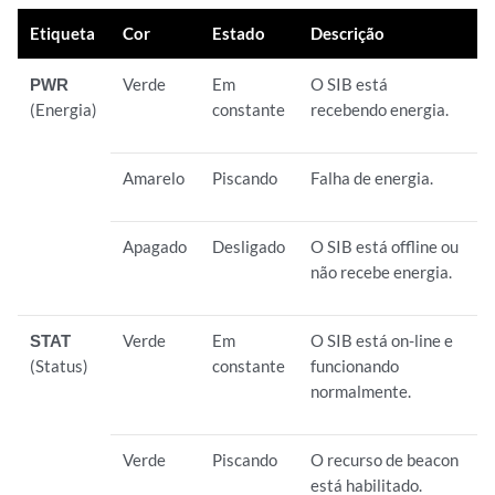
Etiqueta
Cor
Estado
Descrição
PWR
Verde
Em
O SIB está
(Energia)
constante
recebendo energia.
Amarelo
Piscando
Falha de energia.
Apagado
Desligado
O SIB está offline ou
não recebe energia.
STAT
Verde
Em
O SIB está on-line e
(Status)
constante
funcionando
normalmente.
Verde
Piscando
O recurso de beacon
está habilitado.