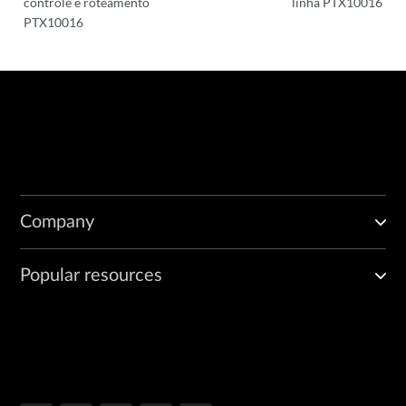
controle e roteamento
linha PTX10016
PTX10016
Company
Popular resources