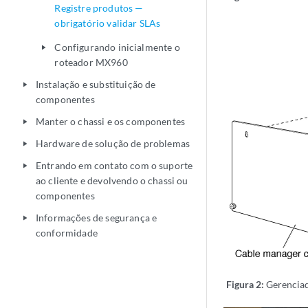
Registre produtos —
obrigatório validar SLAs
Configurando inicialmente o
play_arrow
roteador MX960
Instalação e substituição de
play_arrow
componentes
Manter o chassi e os componentes
play_arrow
Hardware de solução de problemas
play_arrow
Entrando em contato com o suporte
play_arrow
ao cliente e devolvendo o chassi ou
componentes
Informações de segurança e
play_arrow
conformidade
Figura 2:
Gerenciad