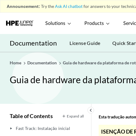
Announcement:
Try the
Ask AI chatbot
for answers to your technica
Solutions
Products
Servi
Documentation
License Guide
Quick Star
Home
Documentation
Guia de hardware da plataforma de r
Guia de hardware da plataform
keyboard_arrow_left
Table of Contents
Expand all
Esta tradução automá
Fast Track: Instalação inicial
play_arrow
ISENÇÃO DE 