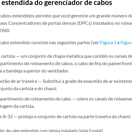
 estendida do gerenciador de cabos
cabos estendidos permite que você gerencie um grande número de 
aos Concentradores de portas densas (DPCs) instalados no roteado
X960.
cabo estendido consiste nas seguintes partes (ver
Figura 1
e
Figur
artola — um conjunto de chapa metálica que contém os canais de
artimento de roteamento de cabos, o cabo de fita do painel fronta
a a bandeja superior do ventilador.
tão de ar traseira — Substitui a grade de exaustão de ar existente
njunto da cartola e do chassi.
artimento de roteamento de cabo — cobre os canais de roteamen
tagem da cartola.
 8-32 — proteja o conjunto de cartola na parte traseira do chassi.
or de cabo estendido com tampa instalada (vista frontal)