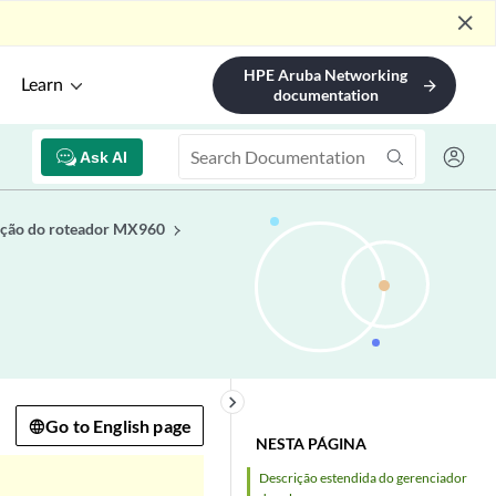
close
HPE Aruba Networking
Learn
arrow_forward
documentation
Ask AI
ação do roteador MX960
keyboard_arrow_right
Go to English page
NESTA PÁGINA
Descrição estendida do gerenciador