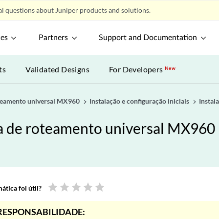
l questions about Juniper products and solutions.
ces
Partners
Support and Documentation
ts
Validated Designs
For Developers
New
oteamento universal MX960
Instalação e configuração iniciais
Instal
a de roteamento universal MX960
star
star
star
star
star
tica foi útil?
RESPONSABILIDADE: