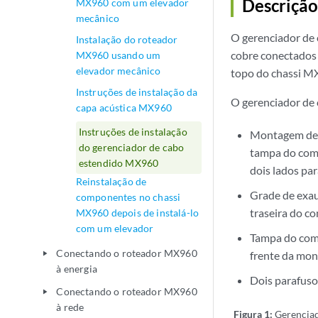
Descrição
MX960 com um elevador
mecânico
O gerenciador de 
Instalação do roteador
cobre conectados 
MX960 usando um
elevador mecânico
topo do chassi M
Instruções de instalação da
O gerenciador de 
capa acústica MX960
Instruções de instalação
Montagem de c
do gerenciador de cabo
tampa do comp
estendido MX960
dois lados par
Reinstalação de
Grade de exaus
componentes no chassi
traseira do co
MX960 depois de instalá-lo
com um elevador
Tampa do comp
Conectando o roteador MX960
frente da mon
play_arrow
à energia
Dois parafusos
Conectando o roteador MX960
play_arrow
à rede
Figura 1:
Gerenciad