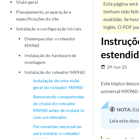
Visão geral
play_arrow
Esta página será
tenham sido feit
Planejamento, preparação e
play_arrow
especificações do site
exatidão. Se hou
inglês. O PDF pa
Instalação e configuração iniciais
play_arrow
Instruçõ
Desempacotar o roteador
play_arrow
MX960
estendi
Instalação do hardware de
play_arrow
montagem
29-Jun-25
date_range
Instalação do roteador MX960
play_arrow
Instalação de uma visão
Este tópico descr
geral do roteador MX960
universal MX960 
Removendo componentes
do chassi do roteador
NOTA:
Est
MX960 antes de instalá-lo
com um elevador
Leia este doc
Ferramentas necessárias
para instalar o roteador