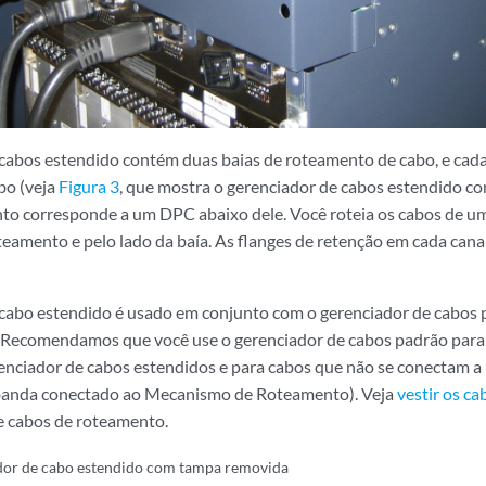
cabos estendido contém duas baias de roteamento de cabo, e cada
bo (veja
Figura 3
, que mostra o gerenciador de cabos estendido c
to corresponde a um DPC abaixo dele. Você roteia os cabos de um
teamento e pelo lado da baía. As flanges de retenção em cada can
cabo estendido é usado em conjunto com o gerenciador de cabos 
i. Recomendamos que você use o gerenciador de cabos padrão para 
enciador de cabos estendidos e para cabos que não se conectam
 banda conectado ao Mecanismo de Roteamento). Veja
vestir os ca
e cabos de roteamento.
dor de cabo estendido com tampa removida