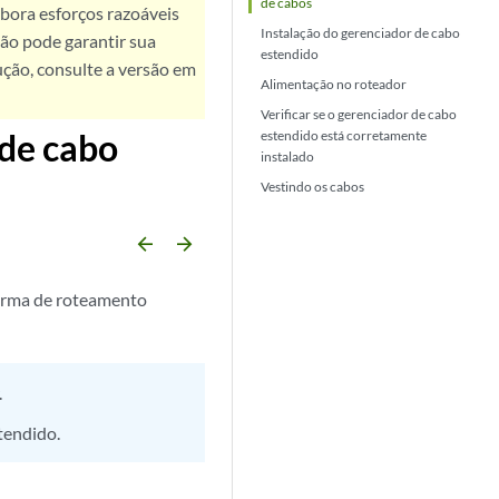
de cabos
bora esforços razoáveis
Instalação do gerenciador de cabo
ão pode garantir sua
estendido
ução, consulte a versão em
Alimentação no roteador
Verificar se o gerenciador de cabo
 de cabo
estendido está corretamente
instalado
Vestindo os cabos
arrow_backward
arrow_forward
forma de roteamento
.
tendido.