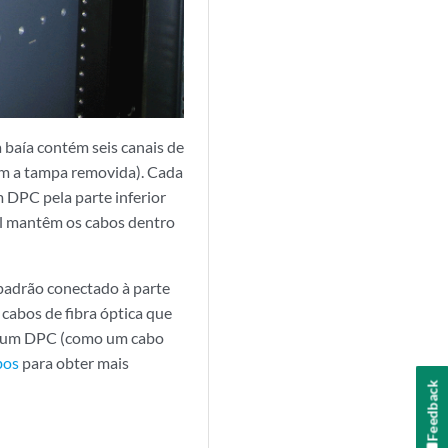
 baía contém seis canais de
om a tampa removida). Cada
 DPC pela parte inferior
al mantêm os cabos dentro
padrão conectado à parte
cabos de fibra óptica que
 a um DPC (como um cabo
bos
para obter mais
Feedback