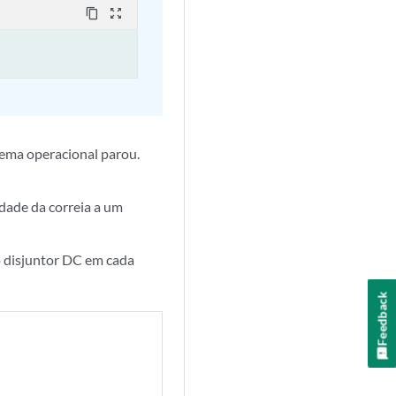
content_copy
zoom_out_map
ema operacional parou.
dade da correia a um
o disjuntor DC em cada
Feedback