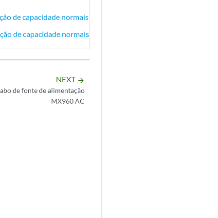
ção de capacidade normais
ção de capacidade normais
NEXT
arrow_forward
bo de fonte de alimentação
MX960 AC