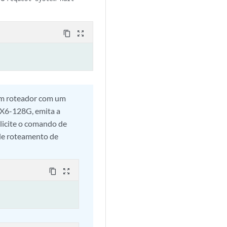
content_copy
zoom_out_map
 um roteador com um
X6-128G, emita a
olicite o comando de
de roteamento de
content_copy
zoom_out_map