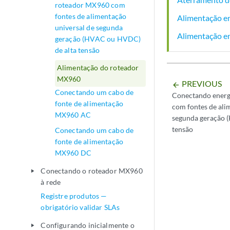
roteador MX960 com
fontes de alimentação
Alimentação e
universal de segunda
Alimentação e
geração (HVAC ou HVDC)
de alta tensão
Alimentação do roteador
MX960
PREVIOUS
arrow_backward
Conectando um cabo de
Conectando energ
fonte de alimentação
com fontes de ali
MX960 AC
segunda geração 
tensão
Conectando um cabo de
fonte de alimentação
MX960 DC
Conectando o roteador MX960
play_arrow
à rede
Registre produtos —
obrigatório validar SLAs
Configurando inicialmente o
play_arrow