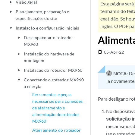
Visão geral
play_arrow
Esta página será
tenham sido feit
Planejamento, preparação e
play_arrow
especificações do site
exatidão. Se hou
inglês. O PDF pa
Instalação e configuração iniciais
play_arrow
Aliment
Desempacotar o roteador
play_arrow
MX960
05-Apr-22
date_range
Instalação do hardware de
play_arrow
montagem
Instalação do roteador MX960
play_arrow
NOTA:
De
Conectando o roteador MX960
play_arrow
la novamente
à energia
Ferramentas e peças
Para desligar o ro
necessárias para conexões
de aterramento e
No dispositi
alimentação do roteador
solicitação
MX960
mecanismos de
Aterramento do roteador
(se o roteado