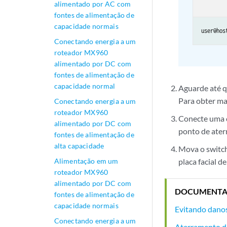
alimentado por AC com
fontes de alimentação de
capacidade normais
user@hos
Conectando energia a um
roteador MX960
alimentado por DC com
fontes de alimentação de
capacidade normal
Aguarde até q
Para obter ma
Conectando energia a um
roteador MX960
Conecte uma c
alimentado por DC com
ponto de ate
fontes de alimentação de
alta capacidade
Mova o switch
placa facial d
Alimentação em um
roteador MX960
alimentado por DC com
DOCUMENTA
fontes de alimentação de
capacidade normais
Evitando dano
Conectando energia a um
Aterramento 