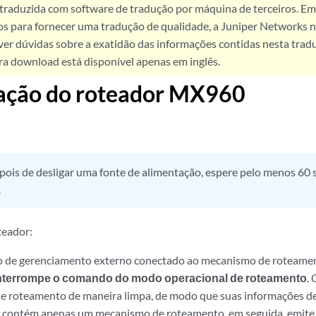
 traduzida com software de tradução por máquina de terceiros. Em
os para fornecer uma tradução de qualidade, a Juniper Networks n
ver dúvidas sobre a exatidão das informações contidas nesta trad
ra download está disponível apenas em inglês.
ação do roteador MX960
pois de desligar uma fonte de alimentação, espere pelo menos 60 
.
teador:
vo de gerenciamento externo conectado ao mecanismo de roteame
 interrompe o comando do modo operacional de roteamento
.
 roteamento de maneira limpa, de modo que suas informações de
r contém apenas um mecanismo de roteamento, em seguida, emite