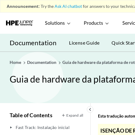
Announcement:
Try the
Ask AI chatbot
for answers to your technica
Solutions
Products
Servi
Documentation
License Guide
Quick Star
Home
Documentation
Guia de hardware da plataforma de r
Guia de hardware da plataform
keyboard_arrow_left
Table of Contents
Expand all
Esta tradução automá
Fast Track: Instalação inicial
play_arrow
ISENÇÃO DE 