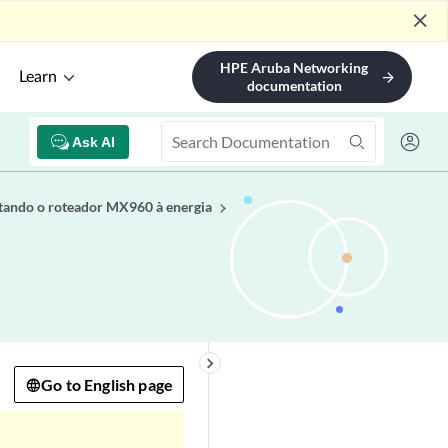
close
HPE Aruba Networking
Learn
arrow_forward
documentation
Ask AI
tando o roteador MX960 à energia
keyboard_arrow_right
Go to English page