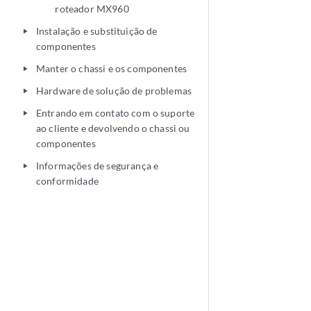
roteador MX960
Instalação e substituição de
play_arrow
componentes
Manter o chassi e os componentes
play_arrow
Hardware de solução de problemas
play_arrow
Entrando em contato com o suporte
play_arrow
ao cliente e devolvendo o chassi ou
componentes
Informações de segurança e
play_arrow
conformidade