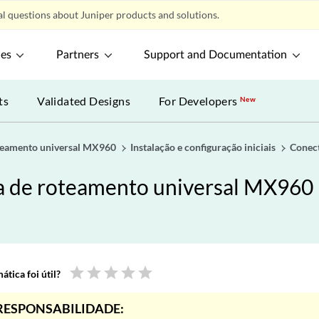
l questions about Juniper products and solutions.
ces
Partners
Support and Documentation
ts
Validated Designs
For Developers
New
oteamento universal MX960
Instalação e configuração iniciais
Conec
a de roteamento universal MX960
star
star
star
star
star
tica foi útil?
RESPONSABILIDADE: