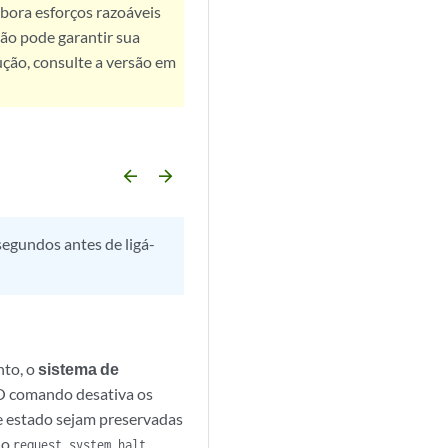
bora esforços razoáveis
ão pode garantir sua
ução, consulte a versão em
arrow_backward
arrow_forward
segundos antes de ligá-
nto, o
sistema de
 O comando desativa os
 estado sejam preservadas
 o
request system halt