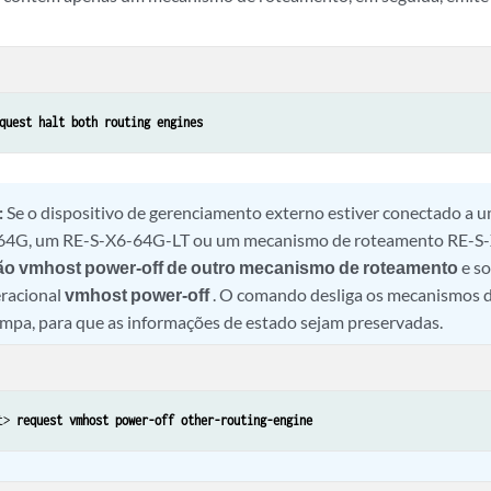
quest halt both routing engines
:
Se o dispositivo de gerenciamento externo estiver conectado a
64G, um RE-S-X6-64G-LT ou um mecanismo de roteamento RE-S-
ção vmhost power-off de outro mecanismo de roteamento
e s
racional
vmhost power-off
. O comando desliga os mecanismos 
impa, para que as informações de estado sejam preservadas.
t> 
request vmhost power-off other-routing-engine