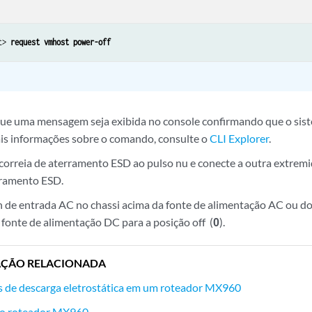
t> 
request vmhost power-off
ue uma mensagem seja exibida no console confirmando que o sist
is informações sobre o comando, consulte o
CLI Explorer
.
orreia de aterramento ESD ao pulso nu e conecte a outra extremi
rramento ESD.
 de entrada AC no chassi acima da fonte de alimentação AC ou d
e fonte de alimentação DC para a posição off (
0
).
ÇÃO RELACIONADA
s de descarga eletrostática em um roteador MX960
do roteador MX960