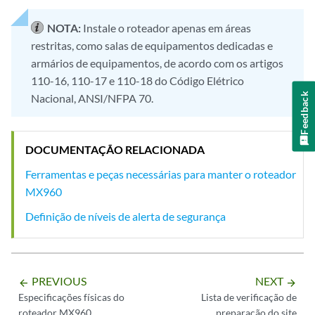
NOTA:
Instale o roteador apenas em áreas
restritas, como salas de equipamentos dedicadas e
armários de equipamentos, de acordo com os artigos
110-16, 110-17 e 110-18 do Código Elétrico
Feedback
Nacional, ANSI/NFPA 70.
DOCUMENTAÇÃO RELACIONADA
Ferramentas e peças necessárias para manter o roteador
MX960
Definição de níveis de alerta de segurança
PREVIOUS
NEXT
arrow_backward
arrow_forward
Especificações físicas do
Lista de verificação de
roteador MX960
preparação do site