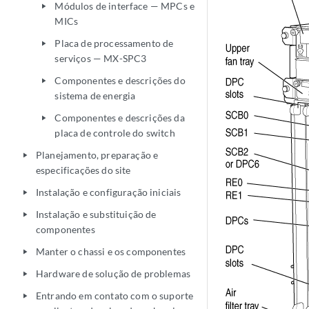
Módulos de interface — MPCs e
play_arrow
MICs
Placa de processamento de
play_arrow
serviços — MX-SPC3
Componentes e descrições do
play_arrow
sistema de energia
Componentes e descrições da
play_arrow
placa de controle do switch
Planejamento, preparação e
play_arrow
especificações do site
Instalação e configuração iniciais
play_arrow
Instalação e substituição de
play_arrow
componentes
Manter o chassi e os componentes
play_arrow
Hardware de solução de problemas
play_arrow
Entrando em contato com o suporte
play_arrow