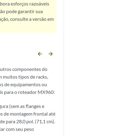
bora esforços razoáveis
ão pode garantir sua
ução, consulte a versão em
arrow_backward
arrow_forward
 outros componentes do
m muitos tipos de racks,
cks de equipamentos ou
eis para o roteador MX960:
gura (sem as flanges e
es de montagem frontal até
e para 28,0 pol. (71,1 cm).
dar com seu peso