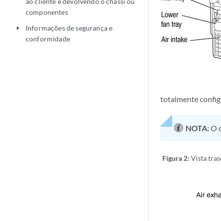
ao cliente e devolvendo o chassi ou
componentes
Informações de segurança e
play_arrow
conformidade
totalmente confi
NOTA:
O 
Figura 2:
Vista tra