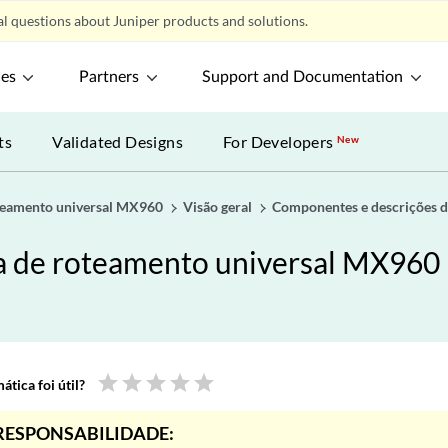
l questions about Juniper products and solutions.
ces
Partners
Support and Documentation
ts
Validated Designs
For Developers
New
oteamento universal MX960
Visão geral
Componentes e descrições d
a de roteamento universal MX960
star
star
star
star
star
tica foi útil?
RESPONSABILIDADE: