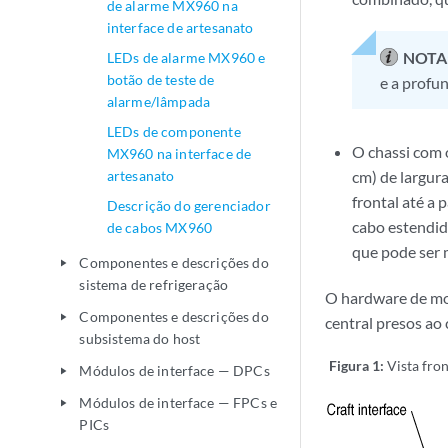
de alarme MX960 na
interface de artesanato
NOTA
LEDs de alarme MX960 e
botão de teste de
e a profu
alarme/lâmpada
LEDs de componente
O chassi com o
MX960 na interface de
artesanato
cm) de largur
frontal até a 
Descrição do gerenciador
cabo estendid
de cabos MX960
que pode ser 
Componentes e descrições do
play_arrow
sistema de refrigeração
O hardware de mon
Componentes e descrições do
play_arrow
central presos ao 
subsistema do host
Figura 1:
Vista fro
Módulos de interface — DPCs
play_arrow
Módulos de interface — FPCs e
play_arrow
PICs