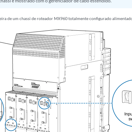
chassi é mostrado com o gerenciador de cabo estendido.
seira de um chassi de roteador MX960 totalmente configurado alimentad