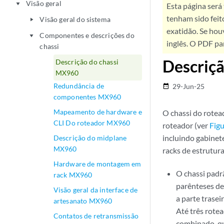
Visão geral
play_arrow
Esta página será
tenham sido feit
Visão geral do sistema
play_arrow
exatidão. Se hou
Componentes e descrições do
play_arrow
inglês. O PDF pa
chassi
Descriç
Descrição do chassi
MX960
Redundância de
29-Jun-25
date_range
componentes MX960
Mapeamento de hardware e
O chassi do rotea
CLI Do roteador MX960
roteador (ver
Figu
incluindo gabinet
Descrição do midplane
MX960
racks de estrutur
Hardware de montagem em
O chassi padrã
rack MX960
parênteses de
Visão geral da interface de
a parte trasei
artesanato MX960
Até três rote
Contatos de retransmissão
combinado, qu