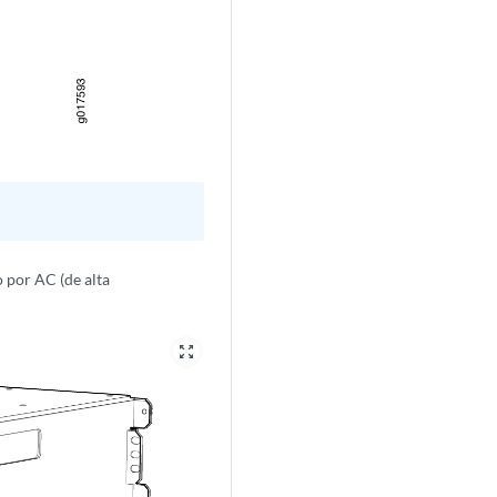
 por AC (de alta
zoom_out_map