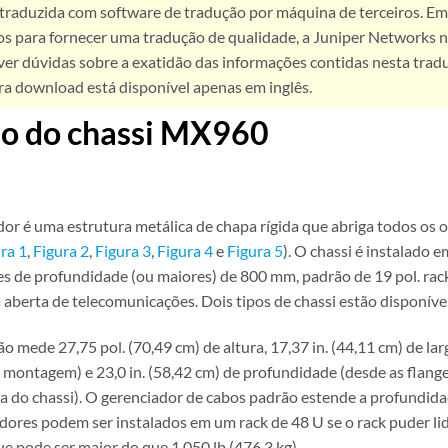
 traduzida com software de tradução por máquina de terceiros. Em
os para fornecer uma tradução de qualidade, a Juniper Networks n
ver dúvidas sobre a exatidão das informações contidas nesta trad
ra download está disponível apenas em inglês.
ão do chassi MX960
dor é uma estrutura metálica de chapa rígida que abriga todos os
ra 1
,
Figura 2
,
Figura 3
,
Figura 4
e
Figura 5
). O chassi é instalado e
es de profundidade (ou maiores) de 800 mm, padrão de 19 pol. ra
a aberta de telecomunicações. Dois tipos de chassi estão disponív
o mede 27,75 pol. (70,49 cm) de altura, 17,37 in. (44,11 cm) de lar
 montagem) e 23,0 in. (58,42 cm) de profundidade (desde as flang
ra do chassi). O gerenciador de cabos padrão estende a profundidad
adores podem ser instalados em um rack de 48 U se o rack puder li
e pode ser maior do que 1.050 lb (476,3 kg).