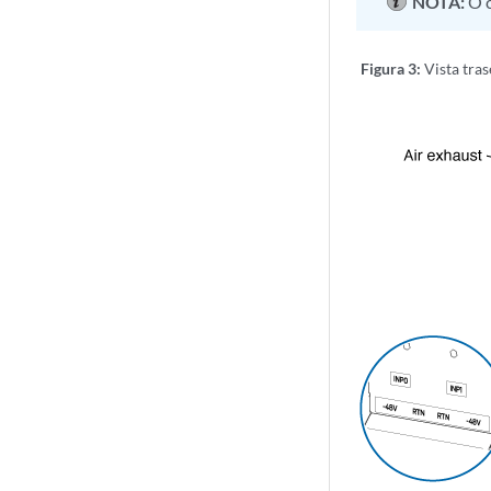
NOTA:
O 
Figura 3:
Vista tra