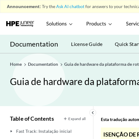
Announcement:
Try the
Ask AI chatbot
for answers to your technica
Solutions
Products
Servi
Documentation
License Guide
Quick Star
Home
Documentation
Guia de hardware da plataforma de r
Guia de hardware da plataform
keyboard_arrow_left
Table of Contents
Expand all
Esta tradução automá
Fast Track: Instalação inicial
play_arrow
ISENÇÃO DE 