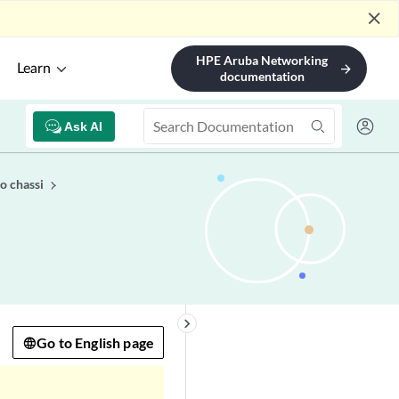
close
HPE Aruba Networking
Learn
arrow_forward
documentation
Ask AI
o chassi
keyboard_arrow_right
Go to English page