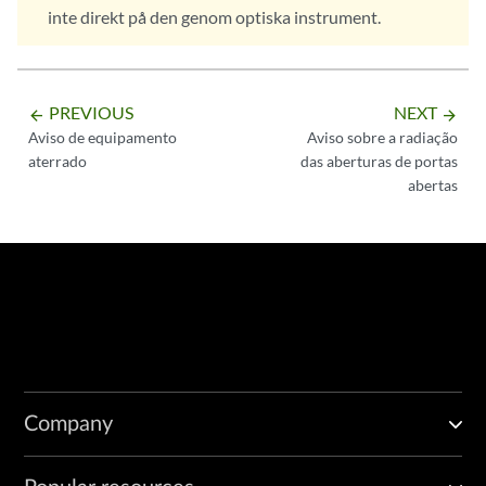
inte direkt på den genom optiska instrument.
PREVIOUS
NEXT
arrow_backward
arrow_forward
Aviso de equipamento
Aviso sobre a radiação
aterrado
das aberturas de portas
abertas
Company