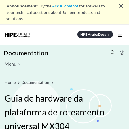
close
Announcement:
Try the
Ask AI chatbot
for answers to
your technical questions about Juniper products and
solutions.
HPE Aruba Docs
arrow_forward
Documentation
Menu
Home
Documentation
Guia de hardware da
plataforma de roteamento
universal MX304