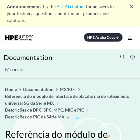
close
Announcement:
Try the
Ask AI chatbot
for answers to
your technical questions about Juniper products and
solutions.
HPE Aruba Docs
arrow_forward
Documentation
Menu
Home
Documentation
MX10
Referência do módulo de interface de plataforma de roteamento
universal 5G da Série MX
Descrições de DPC, SPC, MPC, MIC e PIC
Descrições do PIC da Série MX
Referência do módulo de