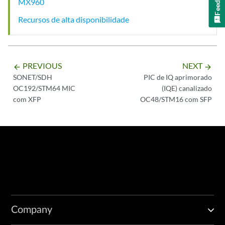
MX960
Recursos de alta disponibilidade
PREVIOUS
NEXT
arrow_backward
arrow_forward
SONET/SDH
PIC de IQ aprimorado
OC192/STM64 MIC
(IQE) canalizado
com XFP
OC48/STM16 com SFP
Company