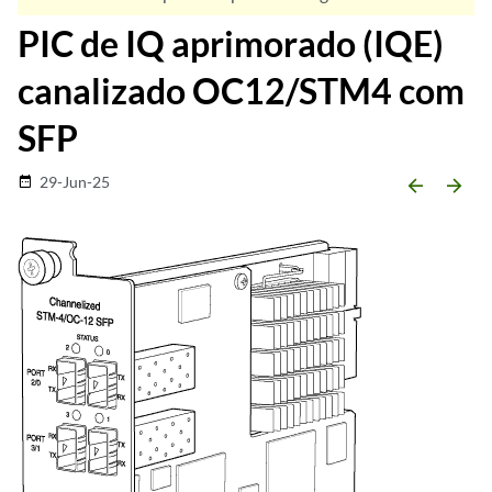
PIC de IQ aprimorado (IQE)
canalizado OC12/STM4 com
SFP
29-Jun-25
date_range
arrow_backward
arrow_forward