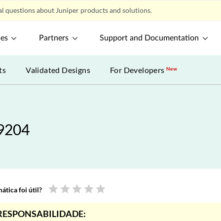
l questions about Juniper products and solutions.
ces
Partners
Support and Documentation
ts
Validated Designs
For Developers
New
X9204
star
star
star
star
star
tica foi útil?
RESPONSABILIDADE: