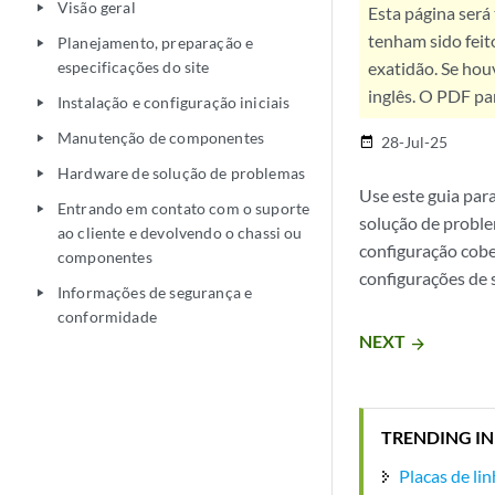
Visão geral
play_arrow
Esta página será
tenham sido feit
Planejamento, preparação e
play_arrow
especificações do site
exatidão. Se hou
inglês. O PDF pa
Instalação e configuração iniciais
play_arrow
Manutenção de componentes
play_arrow
28-Jul-25
date_range
Hardware de solução de problemas
play_arrow
Use este guia para
Entrando em contato com o suporte
play_arrow
solução de proble
ao cliente e devolvendo o chassi ou
configuração cobe
componentes
configurações de 
Informações de segurança e
play_arrow
conformidade
NEXT
arrow_forward
TRENDING IN
Placas de li