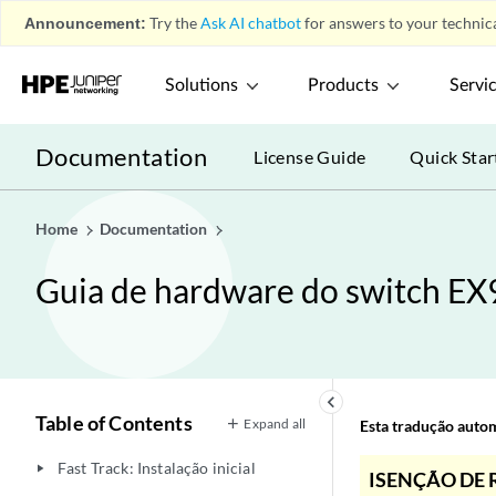
Announcement:
Try the
Ask AI chatbot
for answers to your technica
Solutions
Products
Servi
Documentation
License Guide
Quick Star
Home
Documentation
Guia de hardware do switch E
keyboard_arrow_left
Table of Contents
Expand all
Esta tradução automá
Fast Track: Instalação inicial
play_arrow
ISENÇÃO DE 