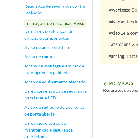
Requisitos de segurança contra
Con
Avvertenza
incêndio
Les i
Advarsel
Instruções de instalação Aviso
Diretrizes de elevação de
Leia com
Aviso
chassis e componentes
Ver
¡Atención!
Aviso de acesso restrito
Insta
Varning!
Aviso de rampa
Avisos de montagem em rack e
montagem em gabinete
Aviso de equipamento aterrado
PREVIOUS
arrow_backward
Requisitos de seg
Diretrizes e avisos de segurança
para laser e LED
Aviso de radiação de aberturas
de porta aberta
Diretrizes e avisos de
manutenção e segurança
operacional