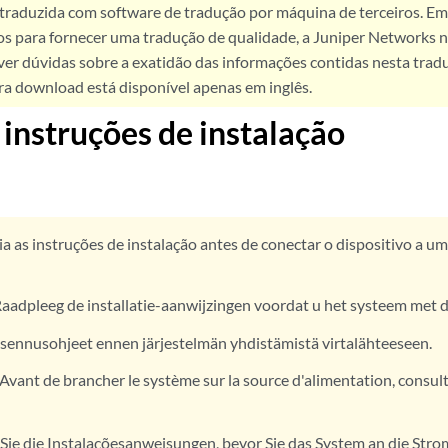
 traduzida com software de tradução por máquina de terceiros. Em
os para fornecer uma tradução de qualidade, a Juniper Networks n
ver dúvidas sobre a exatidão das informações contidas nesta trad
ra download está disponível apenas em inglês.
 instruções de instalação
ia as instruções de instalação antes de conectar o dispositivo a u
aadpleeg de installatie-aanwijzingen voordat u het systeem met d
sennusohjeet ennen järjestelmän yhdistämistä virtalähteeseen.
Avant de brancher le système sur la source d'alimentation, consulte
Sie die Instalaçõesanweisungen, bevor Sie das System an die Stro