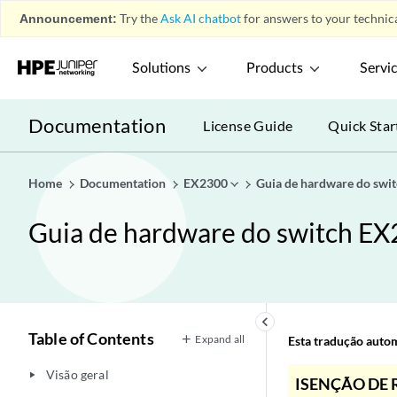
Announcement:
Try the
Ask AI chatbot
for answers to your technica
Solutions
Products
Servi
Documentation
License Guide
Quick Star
Home
Documentation
EX2300
Guia de hardware do swi
Guia de hardware do switch E
keyboard_arrow_left
Table of Contents
Expand all
Esta tradução automá
Visão geral
play_arrow
ISENÇÃO DE 