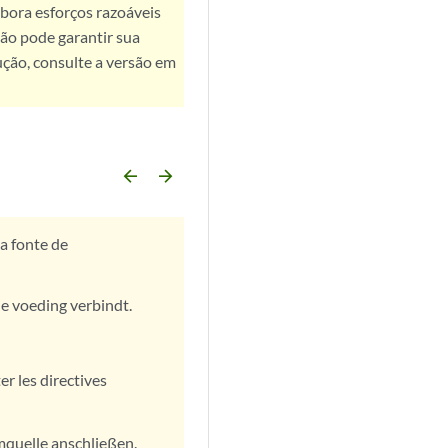
bora esforços razoáveis
ão pode garantir sua
ução, consulte a versão em
arrow_backward
arrow_forward
ma fonte de
e voeding verbindt.
r les directives
mquelle anschließen.