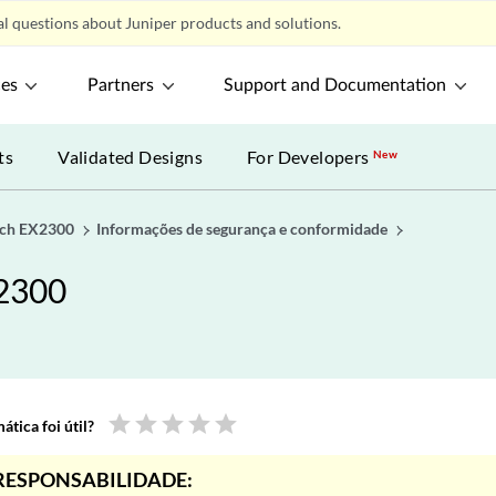
l questions about Juniper products and solutions.
ces
Partners
Support and Documentation
ts
Validated Designs
For Developers
New
tch EX2300
Informações de segurança e conformidade
X2300
star
star
star
star
star
tica foi útil?
RESPONSABILIDADE: