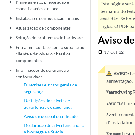
Planejamento, preparação e
play_arrow
Esta página será
especificações do local
tenham sido feit
Instalação e configuração iniciais
exatidão. Se hou
play_arrow
inglês. O PDF pa
Atualização de componentes
play_arrow
Aviso de
Solução de problemas de hardware
play_arrow
Entrar em contato com o suporte ao
play_arrow
19-Oct-22
date_range
cliente e devolver o chassi ou
componentes
Informações de segurança e
play_arrow
AVISO:
Le
conformidade
alimentação.
Diretrizes e avisos gerais de
segurança
R
Waarschuwing
Definições dos níveis de
Lue a
Varoitus
advertência de segurança
Avertissement
Aviso de pessoal qualificado
d'installation.
Declaração de advertência para
a Noruega e a Suécia
Lesen 
Warnung