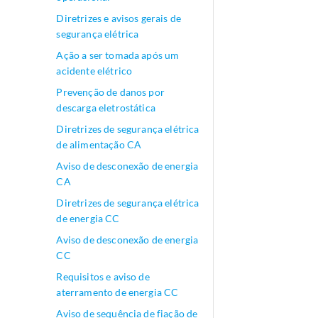
Diretrizes e avisos gerais de
segurança elétrica
Ação a ser tomada após um
acidente elétrico
Prevenção de danos por
descarga eletrostática
Diretrizes de segurança elétrica
de alimentação CA
Aviso de desconexão de energia
CA
Diretrizes de segurança elétrica
de energia CC
Aviso de desconexão de energia
CC
Requisitos e aviso de
aterramento de energia CC
Aviso de sequência de fiação de