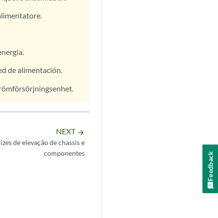
'alimentatore.
energia.
red de alimentación.
trömförsörjningsenhet.
NEXT
arrow_forward
izes de elevação de chassis e
componentes
Feedback