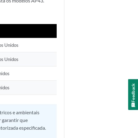
sta os modelos AP43.
os Unidos
os Unidos
nidos
Feedback
nidos
tricos e ambientais
r garantir que
torizada especificada.