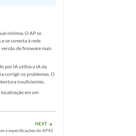
ual mínima. O AP se
 e se conecta à rede
 versão de firmware mais
 por IA utiliza a IA da
a corrigir os problemas. O
bertura insuficientes.
e localização em um
NEXT
arrow_forward
s e especificações do AP43