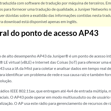
 traduzida com software de tradução por máquina de terceiros. Em
os para fornecer uma tradução de qualidade, a Juniper Networks n
ver dúvidas sobre a exatidão das informações contidas nesta trad
ra download está disponível apenas em inglês.
ral do ponto de acesso AP43
o de alto desempenho AP43 da Juniper® é um ponto de acesso int
® LE virtual (vBLE) e Internet das Coisas (IoT) para oferecer uma 
3 usa a IA da Mist para coletar e analisar dados em tempo real de 
ara identificar um problema de rede e sua causa raiz e também f
solução.
ádios IEEE 802.11ax, que entregam até 4x4 de entrada múltipla,
aciais. O AP43 pode operar em modo multiusuduto ou de usuário ú
talização. O AP usa este rádio para gerenciamento de recursos de 