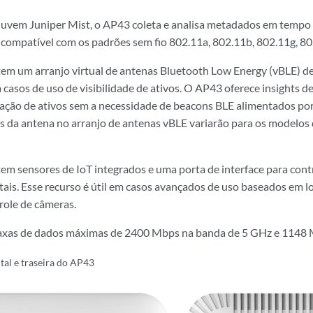
uvem Juniper Mist, o AP43 coleta e analisa metadados em tempo r
 compatível com os padrões sem fio 802.11a, 802.11b, 802.11g, 80
m um arranjo virtual de antenas Bluetooth Low Energy (vBLE) d
 casos de uso de visibilidade de ativos. O AP43 oferece insights d
ização de ativos sem a necessidade de beacons BLE alimentados por
 da antena no arranjo de antenas vBLE variarão para os modelos 
 sensores de IoT integrados e uma porta de interface para contr
itais. Esse recurso é útil em casos avançados de uso baseados em l
role de câmeras.
axas de dados máximas de 2400 Mbps na banda de 5 GHz e 1148 
ntal e traseira do AP43