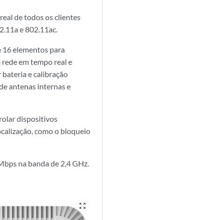
eal de todos os clientes
2.11a e 802.11ac.
e 16 elementos para
e rede em tempo real e
 bateria e calibração
de antenas internas e
olar dispositivos
ocalização, como o bloqueio
Mbps na banda de 2,4 GHz.
zoom_out_map