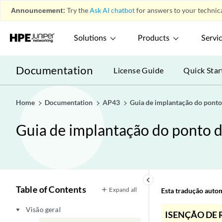
Announcement:
Try the
Ask AI chatbot
for answers to your technica
Solutions
Products
Servi
Documentation
License Guide
Quick Star
Home
Documentation
AP43
Guia de implantação do ponto
Guia de implantação do ponto 
keyboard_arrow_left
Table of Contents
Expand all
Esta tradução automá
Visão geral
play_arrow
ISENÇÃO DE 