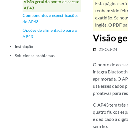
Visão geral do ponto de acesso
Esta página será
AP43
tenham sido feit
Componentes e especificações
exatidão. Se hou
do AP43
inglês. O PDF pa
Opções de alimentação para o
Visão ge
AP43
Instalação
play_arrow
21-Oct-24
date_range
Solucionar problemas
play_arrow
O ponto de acess
integra Bluetooth
aprimorada. O AP4
usa esses dados p
proativas para re
O AP43 tem três r
quatro fluxos esp
é dedicado à digi
sem fio.