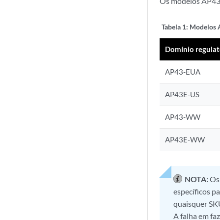
Os modelos AP43 
Tabela 1:
Modelos 
Domínio regulat
AP43-EUA
AP43E-US
AP43-WW
AP43E-WW
NOTA:
Os
específicos p
quaisquer SKU
A falha em fa