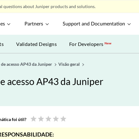
l questions about Juniper products and solutions.
ces
Partners
Support and Documentation
ts
Validated Designs
For Developers
New
 de acesso AP43 da Juniper
Visão geral
de acesso AP43 da Juniper
star
star
star
star
star
tica foi útil?
RESPONSABILIDADE: