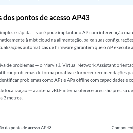
s dos pontos de acesso AP43
imples e rápida — você pode implantar o AP com intervenção man
aticamente à mist cloud na alimentação, baixa suas configurações
tualizações automáticas de firmware garantem que o AP execute a
iva de problemas — o Marvis® Virtual Network Assistant orientado
ntificar problemas de forma proativa e fornecer recomendações par
dentificar problemas como APs e APs offline com capacidades e co
 de localização — a antena vBLE interna oferece precisão precisa d
 a 3 metros.
ção do ponto de acesso AP43
Componente