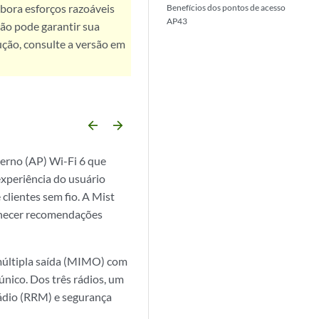
bora esforços razoáveis
Benefícios dos pontos de acesso
AP43
ão pode garantir sua
ução, consulte a versão em
arrow_backward
arrow_forward
erno (AP) Wi-Fi 6 que
experiência do usuário
clientes sem fio. A Mist
ornecer recomendações
 múltipla saída (MIMO) com
nico. Dos três rádios, um
rádio (RRM) e segurança