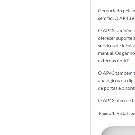
Gerenciado pela n
sem fio. O AP43 é
O AP43 também te
oferecer suporte a
serviços de local
manual. Os ganhos
externas do AP.
O AP43 também tem
analógicos ou dig
de portas e o cont
O AP43 oferece t
Figura 1:
Vista fro