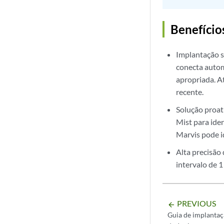
Benefício
Implantação s
conecta autom
apropriada. A
recente.
Solução proat
Mist para ide
Marvis pode i
Alta precisão
intervalo de 1
PREVIOUS
arrow_backward
Guia de implanta