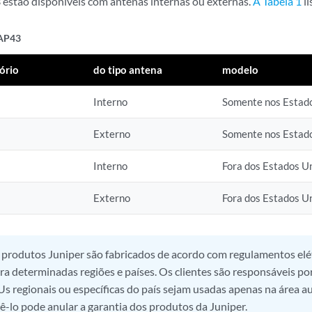
estão disponíveis com antenas internas ou externas.
A Tabela 1
li
AP43
ório
do tipo antena
modelo
Interno
Somente nos Estad
Externo
Somente nos Estad
Interno
Fora dos Estados U
Externo
Fora dos Estados U
 produtos Juniper são fabricados de acordo com regulamentos elé
ara determinadas regiões e países. Os clientes são responsáveis po
s regionais ou específicas do país sejam usadas apenas na área au
zê-lo pode anular a garantia dos produtos da Juniper.