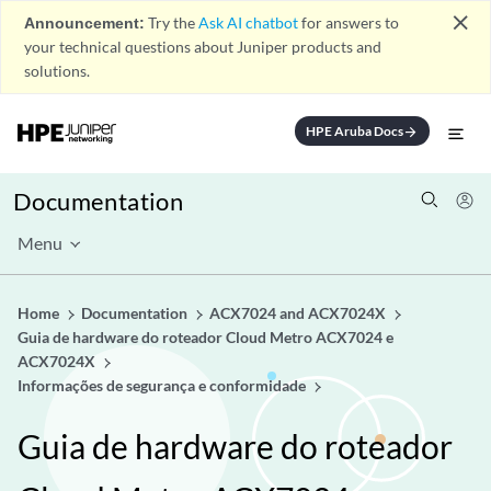
close
Announcement:
Try the
Ask AI chatbot
for answers to
your technical questions about Juniper products and
solutions.
HPE Aruba Docs
arrow_forward
Documentation
Menu
Home
Documentation
ACX7024 and ACX7024X
Guia de hardware do roteador Cloud Metro ACX7024 e
ACX7024X
Informações de segurança e conformidade
Guia de hardware do roteador