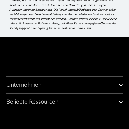
Anbieter, Produkte oder Serviceleistungen und empfiehlt Technologieanwendern
nicht, sich auf die Anbieter mit den höchsten Bewertungen oder sonstigen
Auszeichnungen zu beschränken. Die Forschungspublikationen von Gartner geben
die Meinungen der Forschungsabteilung von Gartner wieder und sollten nicht als
Tatsachenfeststellungen verstanden werden. Gartner schließt jegliche ausdrückliche
oder stillschweigende Haftung in Bezug auf diese Studie sowie jegliche Garantie der
Marktgängigkeit oder Eignung für einen bestimmten Zweck aus.
Unternehmen
Beliebte Ressourcen