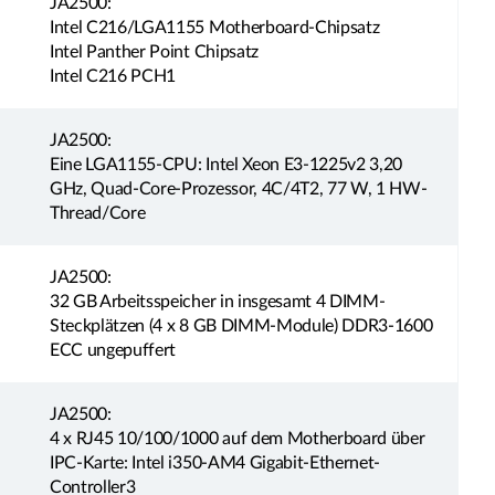
JA2500:
Intel C216/LGA1155 Motherboard-Chipsatz
Intel Panther Point Chipsatz
Intel C216 PCH1
JA2500:
Eine LGA1155-CPU: Intel Xeon E3-1225v2 3,20
GHz, Quad-Core-Prozessor, 4C/4T2, 77 W, 1 HW-
Thread/Core
JA2500:
32 GB Arbeitsspeicher in insgesamt 4 DIMM-
Steckplätzen (4 x 8 GB DIMM-Module) DDR3-1600
ECC ungepuffert
JA2500:
4 x RJ45 10/100/1000 auf dem Motherboard über
IPC-Karte: Intel i350-AM4 Gigabit-Ethernet-
Controller3