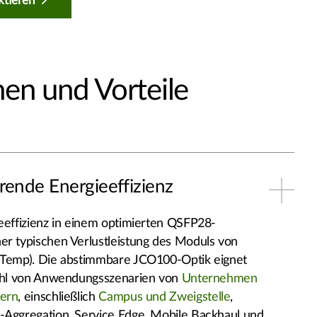
ktieren
en und Vorteile
ende Energieeffizienz
ieeffizienz in einem optimierten QSFP28-
er typischen Verlustleistung des Moduls von
I-Temp). Die abstimmbare JCO100-Optik eignet
lzahl von Anwendungsszenarien von
Unternehmen
dern
, einschließlich
Campus und Zweigstelle
,
-Aggregation, Service Edge, Mobile Backhaul und