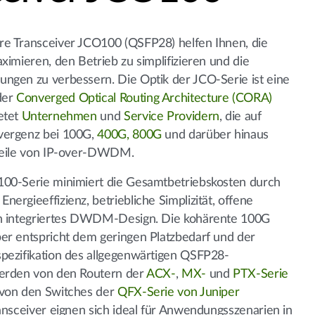
re Transceiver JCO100 (QSFP28) helfen Ihnen, die
ximieren, den Betrieb zu simplifizieren und die
ngen zu verbessern. Die Optik der JCO-Serie ist eine
der
Converged Optical Routing Architecture (CORA)
etet
Unternehmen
und
Service Providern
, die auf
vergenz bei 100G,
400G, 800G
und darüber hinaus
rteile von IP-over-DWDM.
100-Serie minimiert die Gesamtbetriebskosten durch
ergieeffizienz, betriebliche Simplizität, offene
in integriertes DWDM-Design. Die kohärente 100G
er entspricht dem geringen Platzbedarf und der
pezifikation des allgegenwärtigen QSFP28-
werden von den Routern der
ACX-
,
MX-
und
PTX-Serie
 von den Switches der
QFX-Serie von Juniper
ransceiver eignen sich ideal für Anwendungsszenarien in