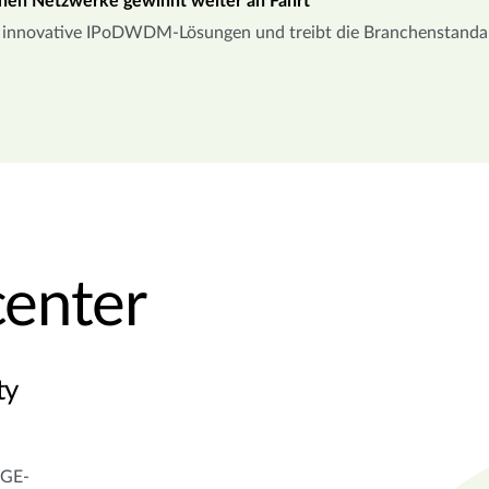
chen Netzwerke gewinnt weiter an Fahrt
n innovative IPoDWDM-Lösungen und treibt die Branchenstanda
enter
ty
0GE-