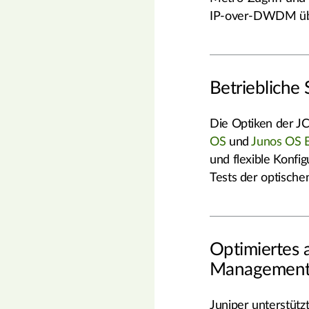
IP-over-DWDM übe
Betriebliche 
Die Optiken der JC
OS
und
Junos OS 
und flexible Konfi
Tests der optisch
Optimiertes 
Managemen
Juniper unterstütz