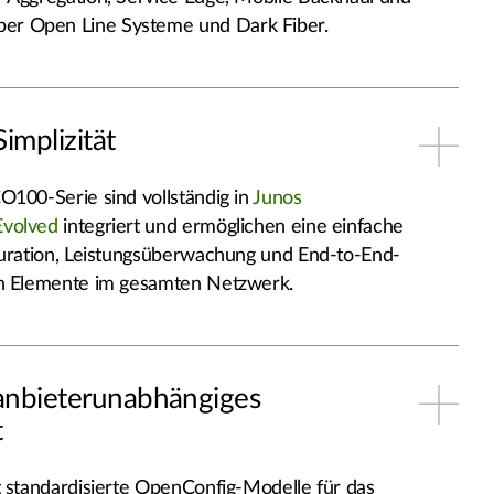
r Open Line Systeme und Dark Fiber.
Simplizität
O100-Serie sind vollständig in
Junos
Evolved
integriert und ermöglichen eine einfache
guration, Leistungsüberwachung und End-to-End-
en Elemente im gesamten Netzwerk.
anbieterunabhängiges
t
t standardisierte OpenConfig-Modelle für das