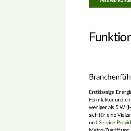
Vertrieb konta
Funktion
Branchenführ
Erstklassige Energ
Formfaktor und ein
weniger als 5 W (
sich für eine Vie
und
Service Provi
Metro-Zugriff und 