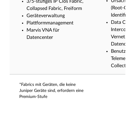
Ursachener
3/5-stufiges IP Clos Fabric,
(Root-Caus
Collapsed Fabric, Freiform
Identificati
Geräteverwaltung
Data Cente
Plattformmanagement
Interconnec
Marvis VNA für
Vernetzung
Datencenter
Datencente
Benutzerdef
Telemetrie-
Collector
*Fabrics mit Geräten, die keine
Juniper Geräte sind, erfordern eine
Premium-Stufe