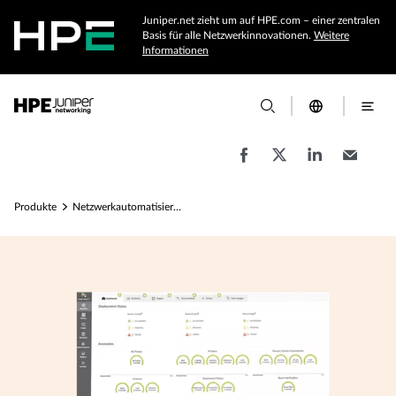
Juniper.net zieht um auf HPE.com – einer zentralen
Basis für alle Netzwerkinnovationen.
Weitere
Informationen
Produkte
Netzwerkautomatisierung