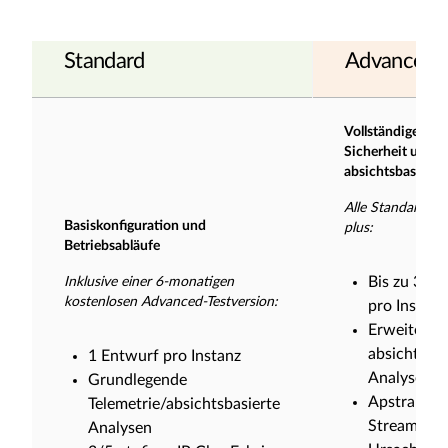
Standard
Advanced
Vollständiger Bet
Sicherheit und
absichtsbasierte
Alle Standardfu
Basiskonfiguration und
plus:
Betriebsabläufe
Bis zu 3 E
Inklusive einer 6-monatigen
kostenlosen Advanced-Testversion:
pro Instanz
Erweiterte
absichtsbas
1 Entwurf pro Instanz
Analysen
Grundlegende
Apstra Tel
Telemetrie/absichtsbasierte
Streaming
Analysen