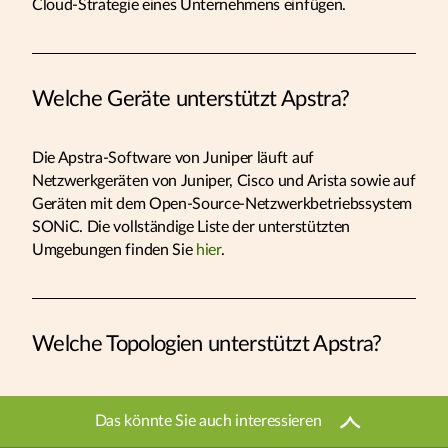
Cloud-Strategie eines Unternehmens einfügen.
Welche Geräte unterstützt Apstra?
Die Apstra-Software von Juniper läuft auf
Netzwerkgeräten von Juniper, Cisco und Arista sowie auf
Geräten mit dem Open-Source-Netzwerkbetriebssystem
SONiC. Die vollständige Liste der unterstützten
Umgebungen finden Sie
hier
.
Welche Topologien unterstützt Apstra?
Mit
Apstra Freeform-Referenzdesigns
ermöglicht Apstra
Das könnte Sie auch interessieren
Unternehmen die Anpassung, Automatisierung und