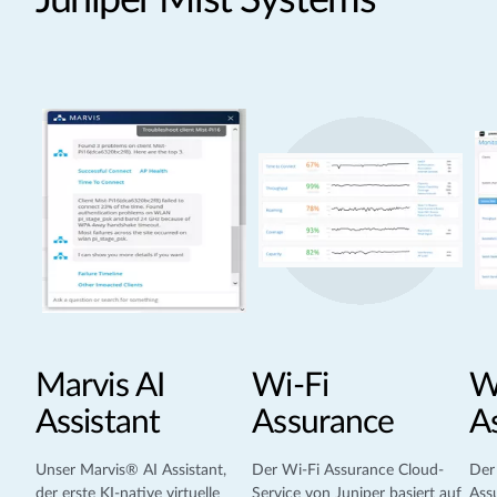
Marvis AI
Wi-Fi
W
Assistant
Assurance
A
Unser Marvis® AI Assistant,
Der Wi-Fi Assurance Cloud-
Der
der erste KI-native virtuelle
Service von Juniper basiert auf
Assu