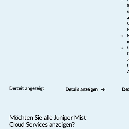
(
u
a
M
N
m
O
D
z
U
A
Derzeit angezeigt
Details anzeigen
Det
Möchten Sie alle Juniper Mist
Cloud Services anzeigen?