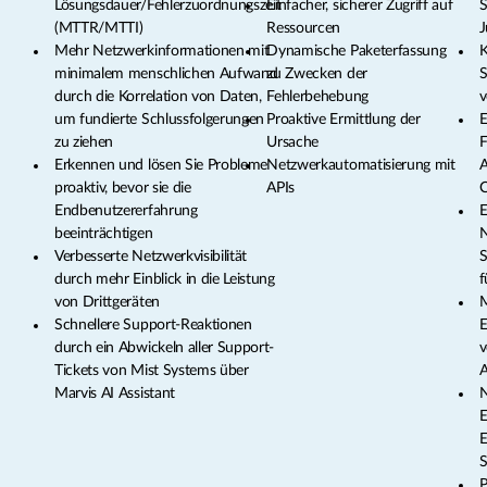
Lösungsdauer/Fehlerzuordnungszeit
Einfacher, sicherer Zugriff auf
S
(MTTR/MTTI)
Ressourcen
J
Mehr Netzwerkinformationen mit
Dynamische Paketerfassung
K
minimalem menschlichen Aufwand
zu Zwecken der
S
durch die Korrelation von Daten,
Fehlerbehebung
v
um fundierte Schlussfolgerungen
Proaktive Ermittlung der
E
zu ziehen
Ursache
F
Erkennen und lösen Sie Probleme
Netzwerkautomatisierung mit
A
proaktiv, bevor sie die
APIs
C
Endbenutzererfahrung
E
beeinträchtigen
N
Verbesserte Netzwerkvisibilität
S
durch mehr Einblick in die Leistung
f
von Drittgeräten
M
Schnellere Support-Reaktionen
E
durch ein Abwickeln aller Support-
v
Tickets von Mist Systems über
A
Marvis AI Assistant
N
E
E
S
P