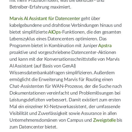
mit mehr Präzision lösen, was die Benutzer- und
Betreiber-Erfahrung maximiert.
Marvis AI Assistant für Datencenter
geht über
kabelgebundene und drahtlose Verbindungen hinaus und
bietet simplifizierte
AIOps
-Funktionen, die den gesamten
Lebenszyklus eines Datencenters optimieren. Das
Programm bietet in Kombination mit Juniper
Apstra
proaktive und vorgeschriebene Datencenter-Aktionen
und kann mit der Konversationsschnittstelle von Marvis
AI Assistant (auf Basis von GenAI)
Wissensdatenbankabfragen simplifizieren. Außerdem
ermöglicht die Erweiterung Marvis für Routing einen
Chat-Assistenten für WAN-Prozesse, der die Suche nach
Dokumentationen vereinfacht und Problemlösungen bei
Leistungsdefiziten verbessert. Damit existiert zum ersten
Mal ein einzelner KI-Netzwerkassistent, der umfassende
Visibilität und Zuverlässigkeit sowie Assurance in allen
Unternehmensdomänen von Campus und
Zweigstelle
bis
zum Datencenter bietet.