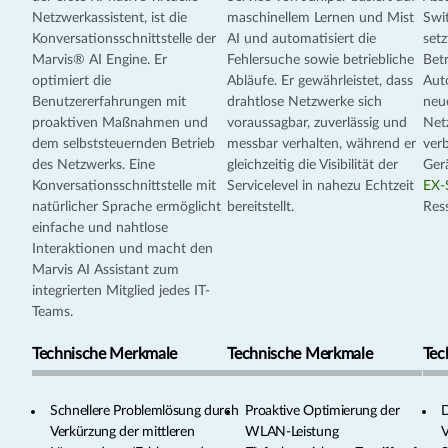
Netzwerkassistent, ist die
maschinellem Lernen und Mist
Swit
Konversationsschnittstelle der
AI und automatisiert die
setz
Marvis® AI Engine. Er
Fehlersuche sowie betriebliche
Bet
optimiert die
Abläufe. Er gewährleistet, dass
Aut
Benutzererfahrungen mit
drahtlose Netzwerke sich
neu
proaktiven Maßnahmen und
voraussagbar, zuverlässig und
Net
dem selbststeuernden Betrieb
messbar verhalten, während er
ver
des Netzwerks. Eine
gleichzeitig die Visibilität der
Ger
Konversationsschnittstelle mit
Servicelevel in nahezu Echtzeit
EX-
natürlicher Sprache ermöglicht
bereitstellt.
Res
einfache und nahtlose
Interaktionen und macht den
Marvis AI Assistant zum
integrierten Mitglied jedes IT-
Teams.
Technische Merkmale
Technische Merkmale
Tec
Schnellere Problemlösung durch
Proaktive Optimierung der
D
Verkürzung der mittleren
WLAN-Leistung
V