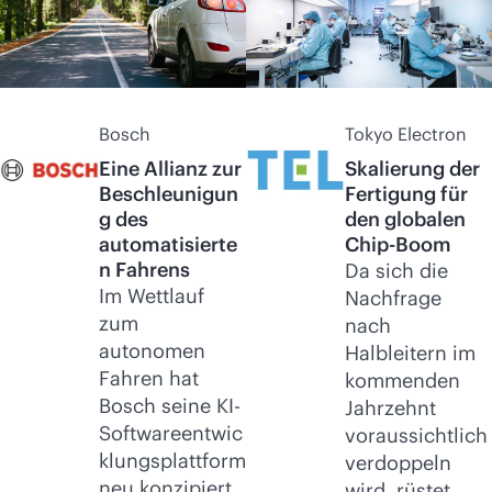
Bosch
Tokyo Electron
Eine Allianz zur
Skalierung der
Beschleunigun
Fertigung für
g des
den globalen
automatisierte
Chip-Boom
n Fahrens
Da sich die
Im Wettlauf
Nachfrage
zum
nach
autonomen
Halbleitern im
Fahren hat
kommenden
Bosch seine KI-
Jahrzehnt
Softwareentwic
voraussichtlich
klungsplattform
verdoppeln
neu konzipiert,
wird, rüstet