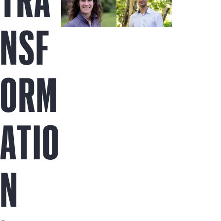
TRA
NSF
ORM
ATIO
N