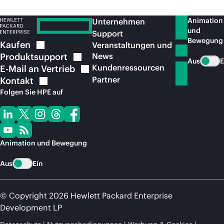
Animation
Unternehmen
und
Support
Bewegung
Kaufen
Veranstaltungen und
Produktsupport
News
Aus
E
Kundenressourcen
E-Mail an
Vertrieb
Partner
Kontakt
Folgen Sie HPE auf
Animation und Bewegung
Aus
Ein
© Copyright 2026 Hewlett Packard Enterprise
Development LP