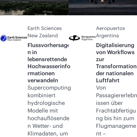
Earth Sciences
Aeropuertos
New Zealand
Argentina
Flussvorhersage
Digitalisierung
n in
von Workflows
lebensrettende
zur
Hochwasserinfo
Transformation
rmationen
der nationalen
verwandeln
Luftfahrt
Supercomputing
Von
kombiniert
Passagiererleb
hydrologische
issen über
Modelle mit
Frachtabfertigu
hochauflösende
ng bis hin zum
n Wetter- und
Flugmanageme
Klimadaten, um
nt –