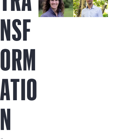
TRA
NSF
ORM
ATIO
N