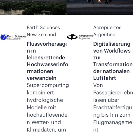
Earth Sciences
Aeropuertos
New Zealand
Argentina
Flussvorhersage
Digitalisierung
n in
von Workflows
lebensrettende
zur
Hochwasserinfo
Transformation
rmationen
der nationalen
verwandeln
Luftfahrt
Supercomputing
Von
kombiniert
Passagiererleb
hydrologische
issen über
Modelle mit
Frachtabfertigu
hochauflösende
ng bis hin zum
n Wetter- und
Flugmanageme
Klimadaten, um
nt –