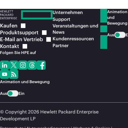
Animation
Unternehmen
und
Support
Bewegung
Kaufen
Veranstaltungen und
Produktsupport
News
Aus
E
Kundenressourcen
E-Mail an
Vertrieb
Partner
Kontakt
Folgen Sie HPE auf
Animation und Bewegung
Aus
Ein
© Copyright 2026 Hewlett Packard Enterprise
Development LP