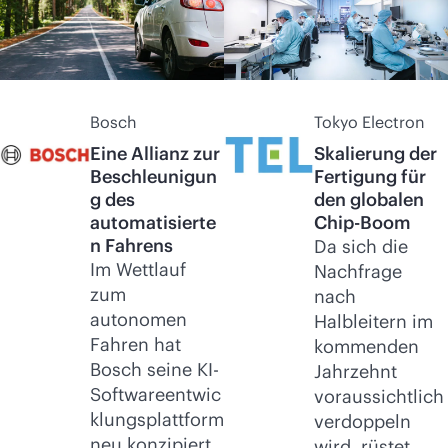
Bosch
Tokyo Electron
Eine Allianz zur
Skalierung der
Beschleunigun
Fertigung für
g des
den globalen
automatisierte
Chip-Boom
n Fahrens
Da sich die
Im Wettlauf
Nachfrage
zum
nach
autonomen
Halbleitern im
Fahren hat
kommenden
Bosch seine KI-
Jahrzehnt
Softwareentwic
voraussichtlich
klungsplattform
verdoppeln
neu konzipiert,
wird, rüstet