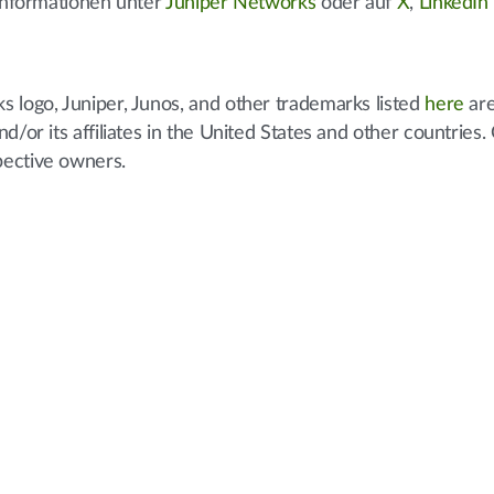
 Informationen unter
Juniper Networks
oder auf
X
,
LinkedIn
 logo, Juniper, Junos, and other trademarks listed
here
are
d/or its affiliates in the United States and other countries.
pective owners.