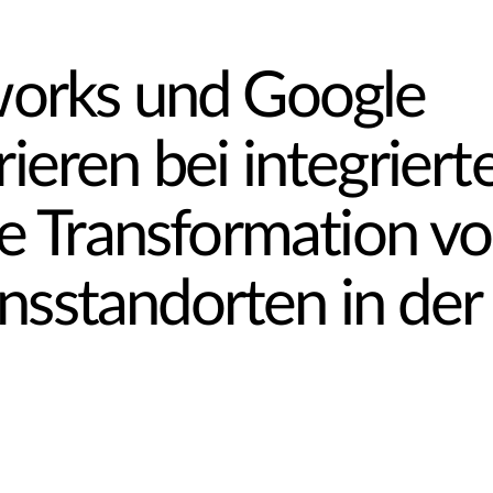
works und Google
eren bei integriert
ie Transformation v
sstandorten in der