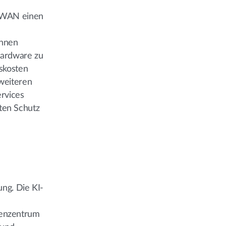
d WAN einen
önnen
Hardware zu
bskosten
 weiteren
ervices
rten Schutz
ung. Die KI-
henzentrum