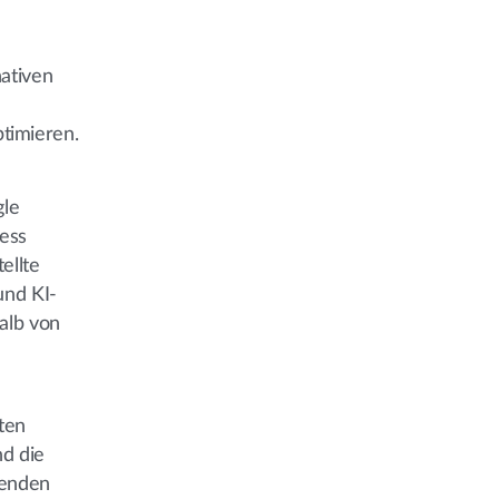
nativen
timieren.
le
ess
ellte
und KI-
alb von
sten
d die
tenden