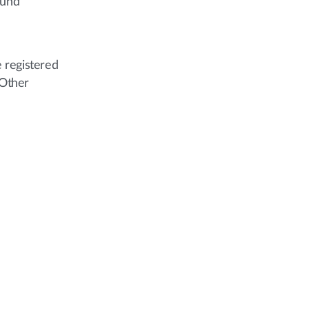
und
 registered
 Other