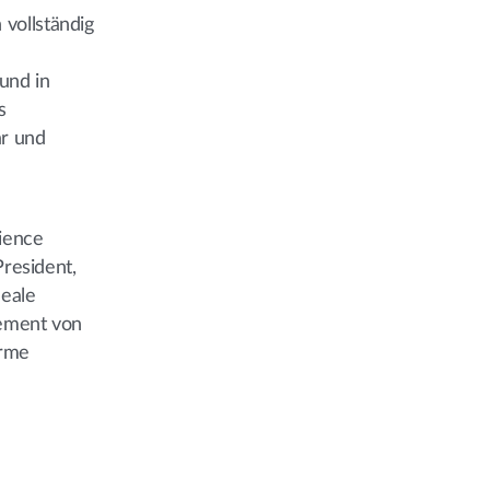
 vollständig
und in
s
ar und
rience
President,
deale
ement von
arme