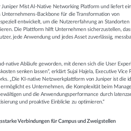
uniper Mist AI-Native Networking Platform und liefert ein
es Unternehmens-Backbone für die Transformation von
eziell entwickelt, um die Nutzererfahrung an Standorten 
eren. Die Plattform hilft Unternehmen sicherzustellen, das
utzer, jede Anwendung und jedes Asset zuverlässig, messb
ud-native Abläufe geworden, mit denen sich die User Expe
kosten senken lassen“, erklärt Sujai Hajela, Executive Vice 
s. „Die KI-native Netzwerkplattform von Juniper ist die i
 ermöglicht es Unternehmen, die Komplexität beim Manag
ewältigen und die Anwendungsperformance durch latenz
sierung und proaktive Einblicke zu optimieren.“
gsstarke Verbindungen für Campus und Zweigstellen