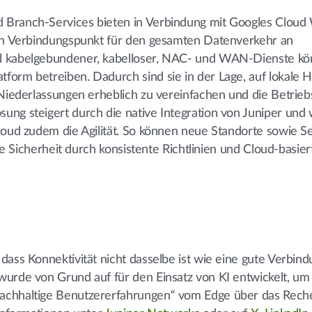
 Branch-Services bieten in Verbindung mit Googles Clou
ken Verbindungspunkt für den gesamten Datenverkehr an
hl kabelgebundener, kabelloser, NAC- und WAN-Dienste k
form betreiben. Dadurch sind sie in der Lage, auf lokale 
 Niederlassungen erheblich zu vereinfachen und die Betrie
ung steigert durch die native Integration von Juniper und
loud zudem die Agilität. So können neue Standorte sowie S
die Sicherheit durch konsistente Richtlinien und Cloud-basie
dass Konnektivität nicht dasselbe ist wie eine gute Verbind
wurde von Grund auf für den Einsatz von KI entwickelt, um
nachhaltige Benutzererfahrungen“ vom Edge über das Rec