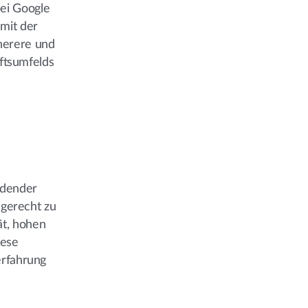
bei Google
 mit der
cherere und
ftsumfelds
idender
gerecht zu
ät, hohen
iese
erfahrung