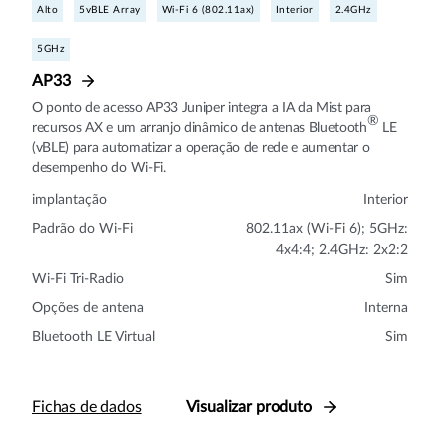
Alto
5vBLE Array
Wi-Fi 6 (802.11ax)
Interior
2.4GHz
5GHz
AP33
O ponto de acesso AP33 Juniper integra a IA da Mist para
®
recursos AX e um arranjo dinâmico de antenas Bluetooth
LE
(vBLE) para automatizar a operação de rede e aumentar o
desempenho do Wi-Fi.
implantação
Interior
Padrão do Wi-Fi
802.11ax (Wi-Fi 6); 5GHz:
4x4:4; 2.4GHz: 2x2:2
Wi-Fi Tri-Radio
Sim
Opções de antena
Interna
Bluetooth LE Virtual
Sim
Fichas de dados
Visualizar produto