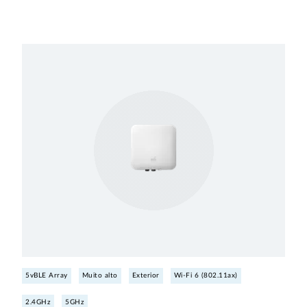
5vBLE Array
Muito alto
Exterior
Wi-Fi 6 (802.11ax)
2.4GHz
5GHz