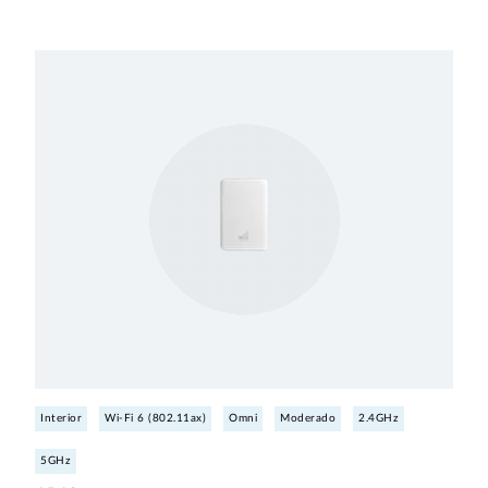
Interior
Wi-Fi 6 (802.11ax)
Omni
Moderado
2.4GHz
5GHz