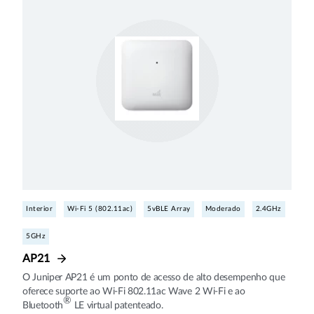
Interior
Wi-Fi 5 (802.11ac)
5vBLE Array
Moderado
2.4GHz
5GHz
AP21
O Juniper AP21 é um ponto de acesso de alto desempenho que
oferece suporte ao Wi-Fi 802.11ac Wave 2 Wi-Fi e ao
®
Bluetooth
LE virtual patenteado.