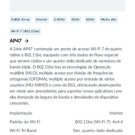
5vBLE Array
Interior
2.4GHz
5GHz
6GHz
Muito alto
Wi-Fi 7 (802.11be)
AP47
A Série AP47 contempla um ponto de acesso Wi-Fi 7 de quatro
rádios e 802.11be, equipado com três dados de fluxo espacial
que servem rádios e um quarto rádio dedicado de varredura de
banda tripla. O 802.11be traz as tecnologias de Operação
multilink (MLO), múltiplo acesso por divisão de frequências
ortogonais (OFDMA), múltiplo acesso por entrada de vários
usuários (MU‑MIMO) e cores de BSS, oferecendo desempenho
em níveis sem precedentes para suportar novos aplicativos com
alta demanda de largura de banda e densidades de dispositivo
crescentes.
implantação
Interior
Padrão do Wi-Fi
802.11be (Wi-Fi 7): 4x4:4
Wi-Fi Tri-Band
Sim, quarto rádio dedicado