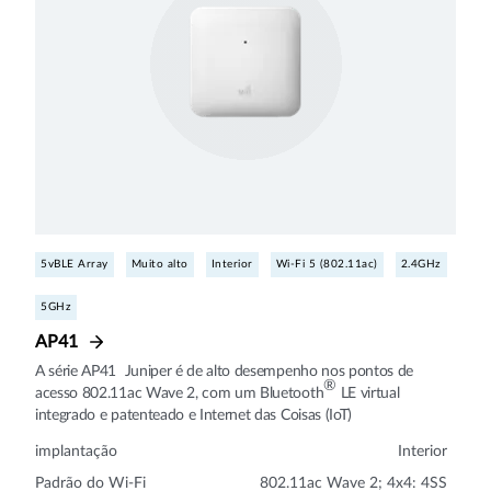
5vBLE Array
Muito alto
Interior
Wi-Fi 5 (802.11ac)
2.4GHz
5GHz
AP41
A série AP41 Juniper é de alto desempenho nos pontos de
®
acesso 802.11ac Wave 2, com um Bluetooth
LE virtual
integrado e patenteado e Internet das Coisas (IoT)
implantação
Interior
Padrão do Wi-Fi
802.11ac Wave 2; 4x4: 4SS