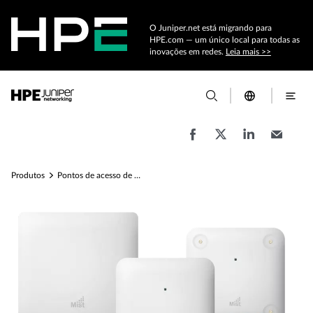
O Juniper.net está migrando para
HPE.com — um único local para todas as
inovações em redes.
Leia mais >>
Produtos
Pontos de acesso de Wi-Fi e borda