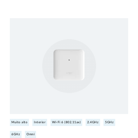
Muito alto
Interior
Wi-Fi 6 (802.11ax)
2.4GHz
5GHz
6GHz
Omni