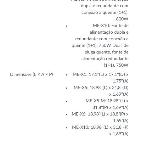
dupla e redundante com
conexão a quente (1+1),
800W
ME-X10: Fonte de
alimentação dupla e
redundante com conexão a
quente (1+1), 750W Dual, de
pluga quente, fonte de
alimentação redundante
(1+1), 750W
Dimensões (L × A × P)
ME-X1: 17,1''(L) x 17,1''(D) x
1,75''(A)
ME-X5: 18,98''(L) x 31,8''(D)
x 1,69''(A)
ME-X5-M: 18,98''(L) x
31,8''(P) x 1,69''(A)
ME-X6: 18,98”(L) x 18,8”(P) x
1,69”(A)
ME-X10: 18,98''(L) x 31,8''(P)
x 1,69''(A)