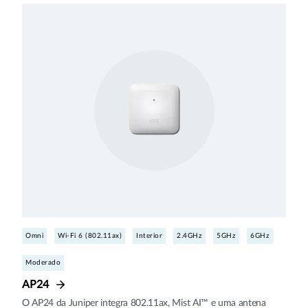
Omni
Wi-Fi 6 (802.11ax)
Interior
2.4GHz
5GHz
6GHz
Moderado
AP24
O AP24 da Juniper integra 802.11ax, Mist AI™ e uma antena