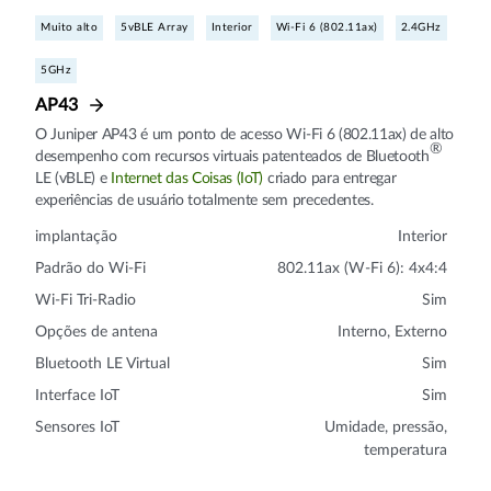
Muito alto
5vBLE Array
Interior
Wi-Fi 6 (802.11ax)
2.4GHz
5GHz
AP43
O Juniper AP43 é um ponto de acesso Wi-Fi 6 (802.11ax) de alto
®
desempenho com recursos virtuais patenteados de Bluetooth
LE (vBLE) e
Internet das Coisas (IoT)
criado para entregar
experiências de usuário totalmente sem precedentes.
implantação
Interior
Padrão do Wi-Fi
802.11ax (W-Fi 6): 4x4:4
Wi-Fi Tri-Radio
Sim
Opções de antena
Interno, Externo
Bluetooth LE Virtual
Sim
Interface IoT
Sim
Sensores IoT
Umidade, pressão,
temperatura